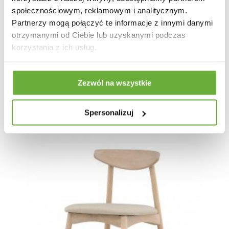
społecznościowym, reklamowym i analitycznym.
KRZESŁO OBROTOWE KARA BEŻOWE
Partnerzy mogą połączyć te informacje z innymi danymi
otrzymanymi od Ciebie lub uzyskanymi podczas
korzystania z ich usług.
1 004,83 zł
1 196,23 zł
-16%
Zezwól na wszystkie
Spersonalizuj