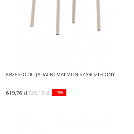
KRZESŁO DO JADALNI MALMÖN SZAROZIELONY
619,76 zł
729,13 zł
-15%