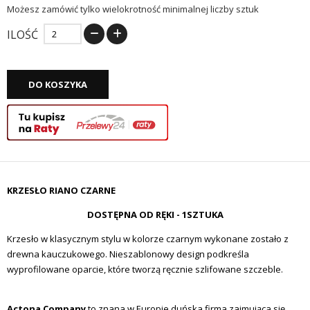
Możesz zamówić tylko wielokrotność minimalnej liczby sztuk
ILOŚĆ
DO KOSZYKA
KRZESŁO RIANO CZARNE
DOSTĘPNA OD RĘKI - 1SZTUKA
Krzesło w klasycznym stylu w kolorze czarnym wykonane zostało z
drewna kauczukowego. Nieszablonowy design podkreśla
wyprofilowane oparcie, które tworzą ręcznie szlifowane szczeble.
Actona Company
to znana w Europie duńska firma zajmująca się