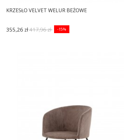
KRZESŁO VELVET WELUR BEŻOWE
355,26 zł
417,96 zł
-15%