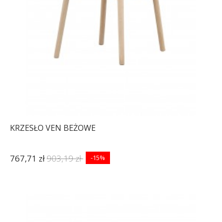
KRZESŁO VEN BEŻOWE
767,71 zł
903,19 zł
-15%