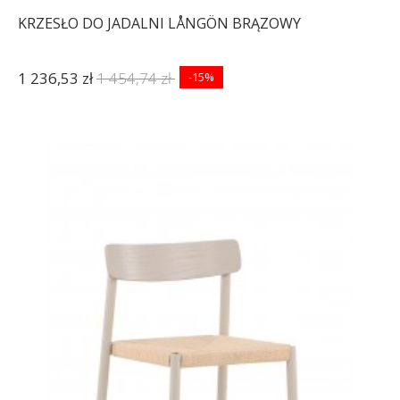
KRZESŁO DO JADALNI LÅNGÖN BRĄZOWY
1 236,53 zł
1 454,74 zł
-15%