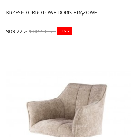
KRZESŁO OBROTOWE DORIS BRĄZOWE
909,22 zł
1 082,40 zł
-16%