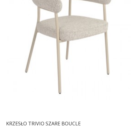
HOKER TURIN WELUR
HOKER TURIN WELUR
MUSZTARDOWY
ZIELONY
433,94 zł
487,58 zł
433,94 zł
487,58 zł
-11%
-11%
KRZESŁO TRIVIO SZARE BOUCLE