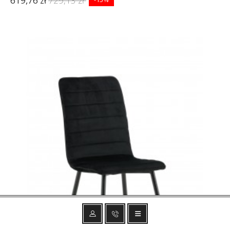
619,76 zł
729,13 zł