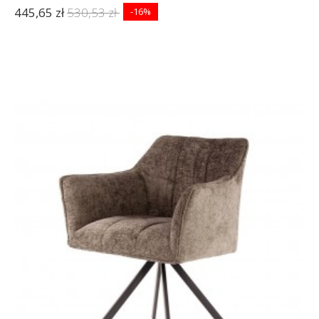
445,65 zł
530,53 zł
-16%