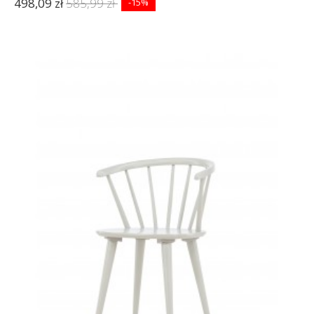
498,09 zł
585,99 zł
-15%