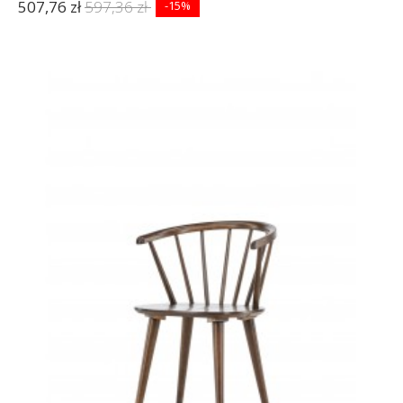
507,76 zł
597,36 zł
-15%