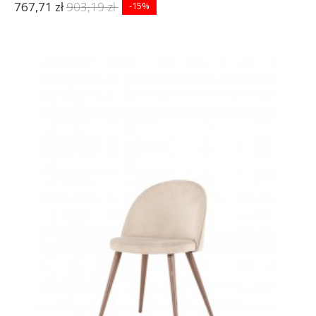
767,71 zł
903,19 zł
-15%