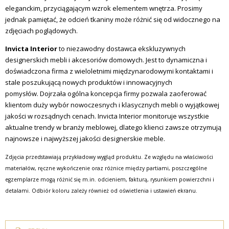
eleganckim, przyciągającym wzrok elementem wnętrza. Prosimy
jednak pamiętać, że odcień tkaniny może różnić się od widocznego na
zdjęciach poglądowych.
Invicta Interior
to niezawodny dostawca ekskluzywnych
designerskich mebli i akcesoriów domowych.
Jest to dynamiczna i
doświadczona firma z wieloletnimi międzynarodowymi kontaktami i
stale poszukującą nowych produktów i innowacyjnych
pomysłów.
Dojrzała ogólna koncepcja firmy pozwala zaoferować
klientom duży wybór nowoczesnych i klasycznych mebli o wyjątkowej
jakości w rozsądnych cenach.
Invicta Interior monitoruje wszystkie
aktualne trendy w branży meblowej, dlatego klienci zawsze otrzymują
najnowsze i najwyższej jakości designerskie meble.
Zdjęcia przedstawiają przykładowy wygląd produktu. Ze względu na właściwości
materiałów, ręczne wykończenie oraz różnice między partiami, poszczególne
egzemplarze mogą różnić się m.in. odcieniem, fakturą, rysunkiem powierzchni i
detalami. Odbiór koloru zależy również od oświetlenia i ustawień ekranu.