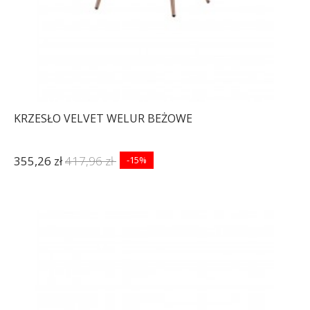
KRZESŁO VELVET WELUR BEŻOWE
355,26 zł
417,96 zł
-15%