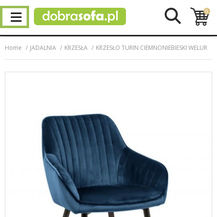
0
Home
JADALNIA
KRZESŁA
KRZESŁO TURIN CIEMNONIEBIESKI WELUR