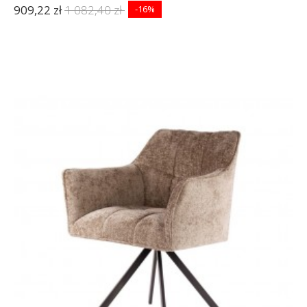
909,22 zł
1 082,40 zł
-16%