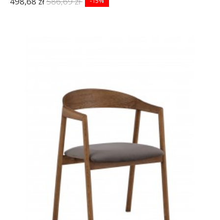
498,68 zł
586,69 zł
-15%