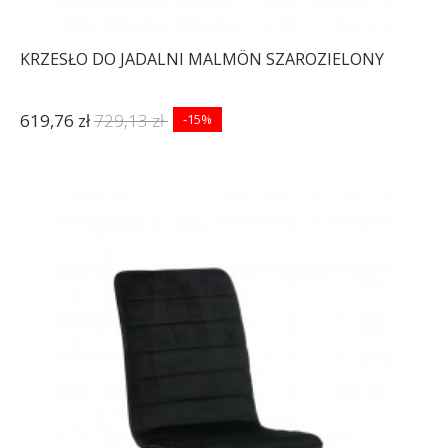
KRZESŁO DO JADALNI MALMÖN SZAROZIELONY
619,76 zł
729,13 zł
-15%