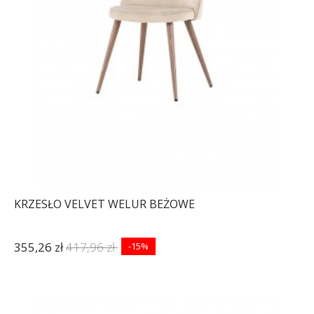
KRZESŁO VELVET WELUR BEŻOWE
355,26 zł
417,96 zł
-15%