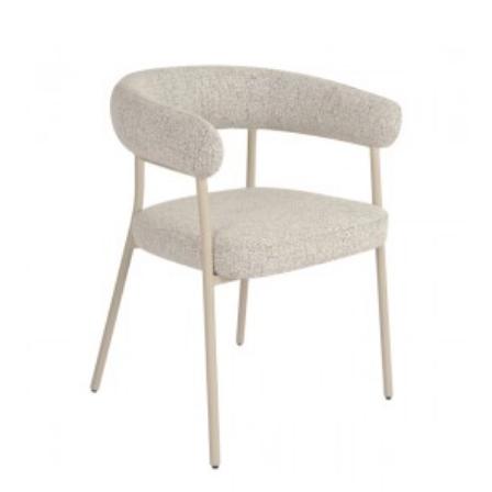
KRZESŁO YORK BEŻOWE
980,16 zł
1 210,08 zł
-19%