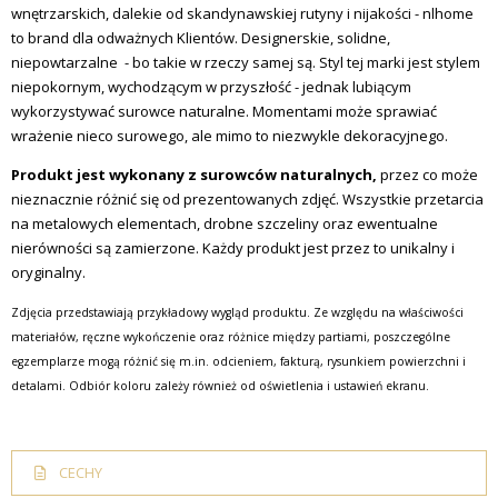
wnętrzarskich, dalekie od skandynawskiej rutyny i nijakości - nlhome
to brand dla odważnych Klientów. Designerskie, solidne,
niepowtarzalne - bo takie w rzeczy samej są. Styl tej marki jest stylem
niepokornym, wychodzącym w przyszłość - jednak lubiącym
wykorzystywać surowce naturalne. Momentami może sprawiać
wrażenie nieco surowego, ale mimo to niezwykle dekoracyjnego.
Produkt jest wykonany z surowców naturalnych,
przez co może
nieznacznie różnić się od prezentowanych zdjęć. Wszystkie przetarcia
na metalowych elementach, drobne szczeliny oraz ewentualne
nierówności są zamierzone. Każdy produkt jest przez to unikalny i
oryginalny.
Zdjęcia przedstawiają przykładowy wygląd produktu. Ze względu na właściwości
materiałów, ręczne wykończenie oraz różnice między partiami, poszczególne
egzemplarze mogą różnić się m.in. odcieniem, fakturą, rysunkiem powierzchni i
detalami. Odbiór koloru zależy również od oświetlenia i ustawień ekranu.
CECHY