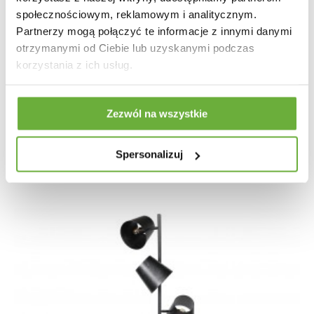
społecznościowym, reklamowym i analitycznym.
Partnerzy mogą połączyć te informacje z innymi danymi
otrzymanymi od Ciebie lub uzyskanymi podczas
korzystania z ich usług.
LAMPA PODŁOGOWA FORMA CZARNO-ZŁOTA
Zezwól na wszystkie
986,03 zł
1 107,90 zł
-11%
Spersonalizuj