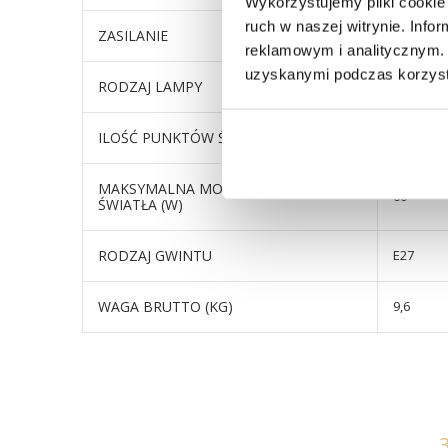
Wykorzystujemy pliki cookie 
ruch w naszej witrynie. Inf
ZASILANIE
sieciowe
reklamowym i analitycznym. 
uzyskanymi podczas korzysta
RODZAJ LAMPY
wolnosto
ILOŚĆ PUNKTÓW ŚWIATŁA
1
MAKSYMALNA MOC POJEDYNCZEGO
60
ŚWIATŁA (W)
RODZAJ GWINTU
E27
WAGA BRUTTO (KG)
9,6