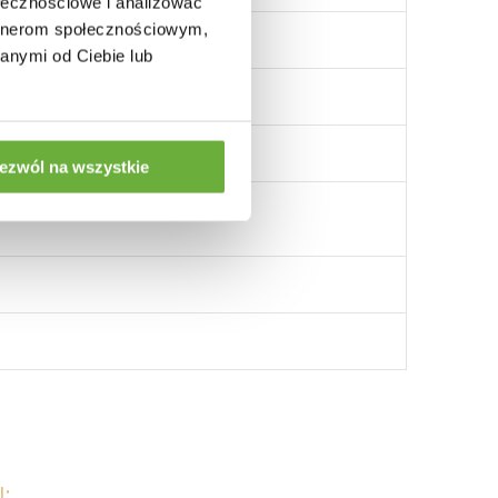
ołecznościowe i analizować
artnerom społecznościowym,
anymi od Ciebie lub
ezwól na wszystkie
: