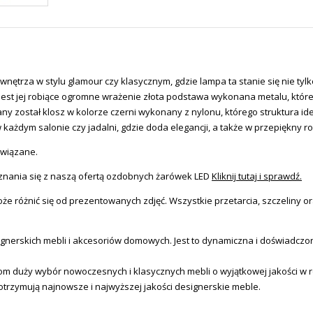
trza w stylu glamour czy klasycznym, gdzie lampa ta stanie się nie tylko 
est jej robiące ogromne wrażenie złota podstawa wykonana metalu, któreg
 został klosz w kolorze czerni wykonany z nylonu, którego struktura ide
ażdym salonie czy jadalni, gdzie doda elegancji, a także w przepiękny ro
owiązane.
nania się z naszą ofertą ozdobnych żarówek LED
Kliknij tutaj i sprawdź.
e różnić się od prezentowanych zdjęć. Wszystkie przetarcia, szczeliny or
erskich mebli i akcesoriów domowych. Jest to dynamiczna i doświadczona
tom duży wybór nowoczesnych i klasycznych mebli o wyjątkowej jakości w
otrzymują najnowsze i najwyższej jakości designerskie meble.