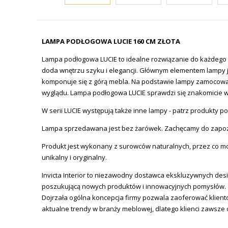
LAMPA PODŁOGOWA LUCIE 160 CM ZŁOTA
Lampa podłogowa LUCIE to idealne rozwiązanie do każdego wnę
doda wnętrzu szyku i elegancji. Głównym elementem lampy j
komponuje się z górą mebla. Na podstawie lampy zamocowany
wyglądu. Lampa podłogowa LUCIE sprawdzi się znakomicie w k
W serii LUCIE występują także inne lampy - patrz produkty p
Lampa sprzedawana jest bez żarówek. Zachęcamy do zapoz
Produkt jest wykonany z surowców naturalnych, przez co moż
unikalny i oryginalny.
Invicta
Interior
to niezawodny dostawca ekskluzywnych design
poszukującą nowych produktów i innowacyjnych pomysłów.
Dojrzała ogólna koncepcja firmy pozwala zaoferować klien
aktualne trendy w branży meblowej, dlatego klienci zawsze 