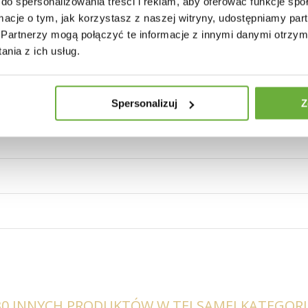
do spersonalizowania treści i reklam, aby oferować funkcje sp
ormacje o tym, jak korzystasz z naszej witryny, udostępniamy p
Partnerzy mogą połączyć te informacje z innymi danymi otrzym
nia z ich usług.
jąca
Spersonalizuj
Z
30 INNYCH PRODUKTÓW W TEJ SAMEJ KATEGORII