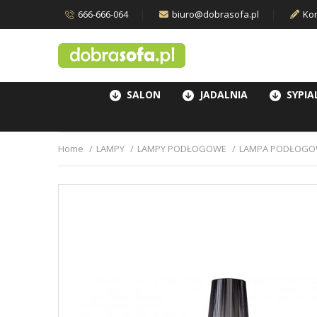
666-666-064
biuro@dobrasofa.pl
Kon
SALON
JADALNIA
SYPIA
Home
LAMPY
LAMPY PODŁOGOWE
LAMPA PODŁOGOW