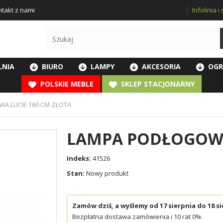
Infolinia 
takt z nami
LNIA
BIURO
LAMPY
AKCESORIA
OGR
POLSKIE MEBLE
SKLEP STACJONARNY
A LUCIE 160 CM ZŁOTA
LAMPA PODŁOGOWA
Indeks:
41526
Stan:
Nowy produkt
Zamów dziś, a wyślemy od 17 sierpnia do 18 si
Bezpłatna dostawa zamówienia i 10 rat 0%.