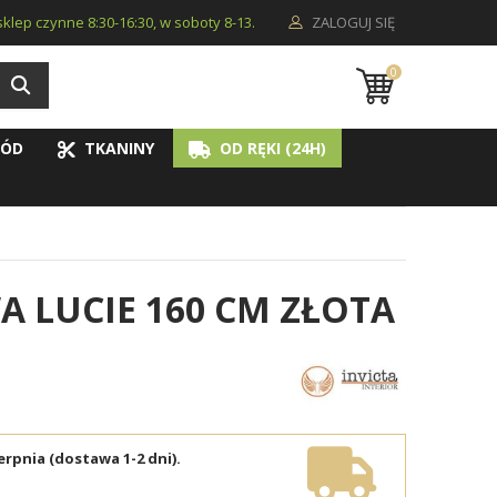
i sklep czynne 8:30-16:30, w soboty 8-13.
ZALOGUJ SIĘ
0
ÓD
TKANINY
OD RĘKI (24H)
 LUCIE 160 CM ZŁOTA
erpnia (dostawa 1-2 dni).