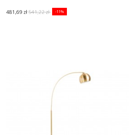
481,69 zł
541,22 zł
-11%