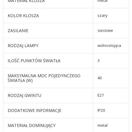
MATERIAŁ KLOSZA
metal
KOLOR KLOSZA
szary
ZASILANIE
sieciowe
RODZAJ LAMPY
wolnostojąca
ILOŚĆ PUNKTÓW ŚWIATŁA
3
MAKSYMALNA MOC POJEDYNCZEGO
40
ŚWIATŁA (W)
RODZAJ GWINTU
E27
DODATKOWE INFORMACJE
IP20
MATERIAŁ DOMINUJĄCY
metal