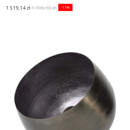
1 519,14 zł
1 706,90 zł
-11%