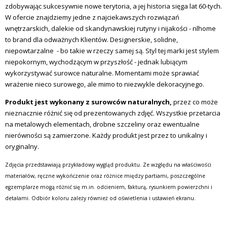
zdobywając sukcesywnie nowe terytoria, a jej historia sięga lat 60-tych.
W ofercie znajdziemy jedne z najciekawszych rozwiązań
wnętrzarskich, dalekie od skandynawskiej rutyny i nijakości - nlhome
to brand dla odważnych Klientów. Designerskie, solidne,
niepowtarzalne - bo takie w rzeczy samej są. Styl tej marki jest stylem
niepokornym, wychodzącym w przyszłość - jednak lubiącym
wykorzystywać surowce naturalne. Momentami może sprawiać
wrażenie nieco surowego, ale mimo to niezwykle dekoracyjnego.
Produkt jest wykonany z surowców naturalnych,
przez co może
nieznacznie różnić się od prezentowanych zdjęć. Wszystkie przetarcia
na metalowych elementach, drobne szczeliny oraz ewentualne
nierówności są zamierzone. Każdy produkt jest przez to unikalny i
oryginalny.
Zdjęcia przedstawiają przykładowy wygląd produktu. Ze względu na właściwości
materiałów, ręczne wykończenie oraz różnice między partiami, poszczególne
egzemplarze mogą różnić się m.in. odcieniem, fakturą, rysunkiem powierzchni i
detalami. Odbiór koloru zależy również od oświetlenia i ustawień ekranu.