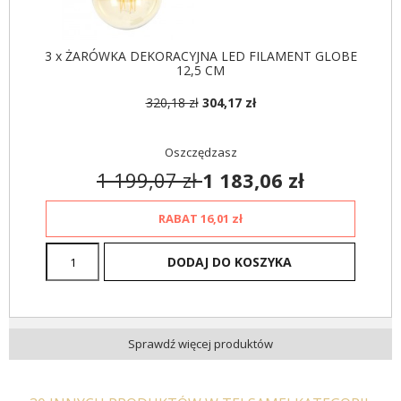
CIEMNOSZARA
CIEMNOSZARA
882,95 zł
1 051,13 zł
307,74 zł
366,36 zł
-16%
-16%
3 x ŻARÓWKA DEKORACYJNA LED FILAMENT GLOBE
12,5 CM
320,18 zł
304,17 zł
Oszczędzasz
1 199,07 zł
1 183,06 zł
RABAT
16,01 zł
DODAJ DO KOSZYKA
Sprawdź więcej produktów