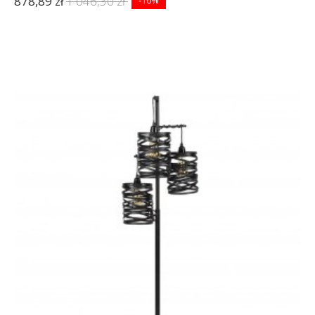
878,89 zł
1 046,30 zł
-16%