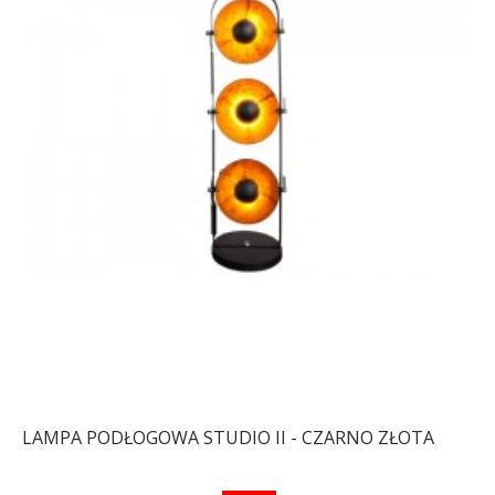
LAMPA WISZĄCA OMERO
LAMPA STOJĄCA OMERO
CZARNA
CZARNA
1 002,50 zł
1 193,46 zł
1 379,57 zł
1 642,34 zł
-16%
-16%
LAMPA PODŁOGOWA STUDIO II - CZARNO ZŁOTA