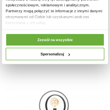
społecznościowym, reklamowym i analitycznym.
Partnerzy mogą połączyć te informacje z innymi danymi
otrzymanymi od Ciebie lub uzyskanymi podczas
korzystania z ich usług.
Zezwól na wszystkie
LAMPA PODŁOGOWA KLASYK METALOWA
CIEMNOSZARA
Spersonalizuj
870,57 zł
1 036,40 zł
-16%