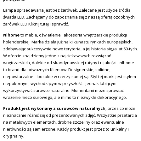
Lampa sprzedawana jest bez żarówek. Zalecane jest użycie źródła
światła LED. Zachęcamy do zapoznania się z naszą ofertą ozdobnych
żarówek LED
Kliknij tutaj i sprawdź.
Nlhome
to meble, oświetlenie i akcesoria wnętrzarskie produkcji
holenderskiej. Marka działa już na kilkunastu rynkach europejskich,
zdobywając sukcesywnie nowe terytoria, a jej historia sięga lat 60-tych.
W ofercie znajdziemy jedne z najciekawszych rozwiązań
wnętrzarskich, dalekie od skandynawskiej rutyny i nijakości - nlhome
to brand dla odważnych Klientów. Designerskie, solidne,
niepowtarzalne - bo takie w rzeczy samej są. Styl tej marki jest stylem
niepokornym, wychodzącym w przyszłość - jednak lubiącym
wykorzystywać surowce naturalne. Momentami może sprawiać
wrażenie nieco surowego, ale mimo to niezwykle dekoracyjnego.
Produkt jest wykonany z surowców naturalnych,
przez co może
nieznacznie różnić się od prezentowanych zdjęć. Wszystkie przetarcia
na metalowych elementach, drobne szczeliny oraz ewentualne
nierówności są zamierzone. Każdy produkt jest przez to unikalny i
oryginalny.