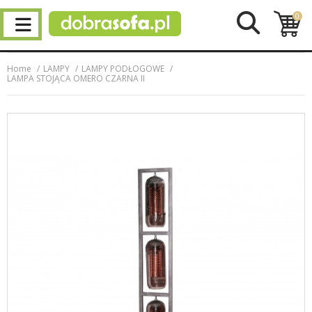
0
Home
LAMPY
LAMPY PODŁOGOWE
LAMPA STOJĄCA OMERO CZARNA II