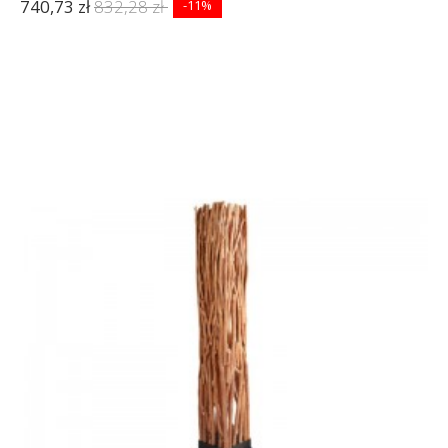
740,73 zł
832,28 zł
-11%