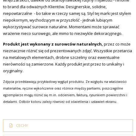
wnętrzarskich, dalekie od skandynawskiej rutyny i nijakości - nlhome
to brand dla odważnych Klientów. Designerskie, solidne,
niepowtarzalne - bo takie w rzeczy samej są. Styl tej marki jest stylem
niepokornym, wychodzącym w przyszłość - jednak lubiącym
wykorzystywać surowce naturalne. Momentami może sprawiać
wrażenie nieco surowego, ale mimo to niezwykle dekoracyjnego.
Produkt jest wykonany z surowców naturalnych,
przez co może
nieznacznie różnić się od prezentowanych zdjęć. Wszystkie przetarcia
na metalowych elementach, drobne szczeliny oraz ewentualne
nierówności są zamierzone. Każdy produkt jest przez to unikalny i
oryginalny.
Zdjęcia przedstawiają przykładowy wygląd produktu. Ze względu na właściwości
materiałów, ręczne wykończenie oraz różnice między partiami, poszczególne
egzemplarze mogą różnić się m.in. odcieniem, fakturą, rysunkiem powierzchni i
detalami. Odbiór koloru zależy również od oświetlenia i ustawień ekranu.
CECHY