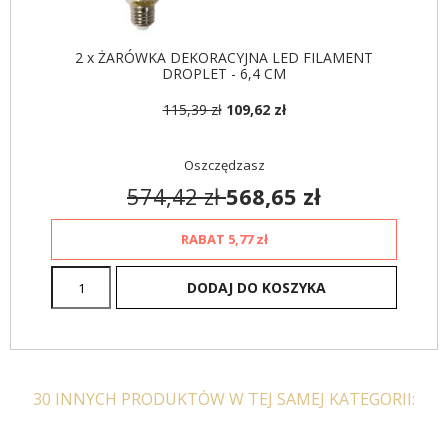
942,86 zł
1 122,46 zł
463,85 zł
552,21 zł
-16%
-16%
2 x ŻARÓWKA DEKORACYJNA LED FILAMENT
DROPLET - 6,4 CM
115,39 zł
109,62 zł
Oszczędzasz
574,42 zł
568,65 zł
RABAT
5,77 zł
DODAJ DO KOSZYKA
30 INNYCH PRODUKTÓW W TEJ SAMEJ KATEGORII: