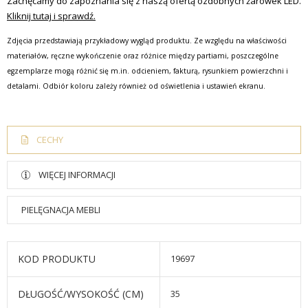
Zachęcamy do zapoznania się z naszą ofertą ozdobnych żarówek LED.
Kliknij tutaj i sprawdź.
Zdjęcia przedstawiają przykładowy wygląd produktu. Ze względu na właściwości
materiałów, ręczne wykończenie oraz różnice między partiami, poszczególne
egzemplarze mogą różnić się m.in. odcieniem, fakturą, rysunkiem powierzchni i
detalami. Odbiór koloru zależy również od oświetlenia i ustawień ekranu.
CECHY
WIĘCEJ INFORMACJI
PIELĘGNACJA MEBLI
KOD PRODUKTU
19697
DŁUGOŚĆ/WYSOKOŚĆ (CM)
35