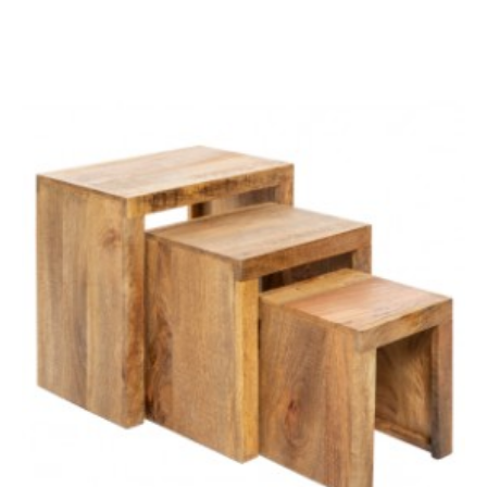
STOLIK KAWOWY NOBLE
STOLIK KAWOWY NOBLE
62 CM SZARY
62 CM ZIELONY
448,22 zł
503,62 zł
549,50 zł
617,42 zł
-11%
-11%