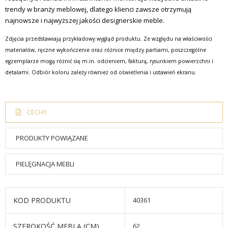
trendy w branży meblowej, dlatego klienci zawsze otrzymują
najnowsze i najwyższej jakości designerskie meble.
Zdjęcia przedstawiają przykładowy wygląd produktu. Ze względu na właściwości
materiałów, ręczne wykończenie oraz różnice między partiami, poszczególne
egzemplarze mogą różnić się m.in. odcieniem, fakturą, rysunkiem powierzchni i
detalami. Odbiór koloru zależy również od oświetlenia i ustawień ekranu.
CECHY
PRODUKTY POWIĄZANE
PIELĘGNACJA MEBLI
KOD PRODUKTU
40361
SZEROKOŚĆ MEBLA (CM)
62