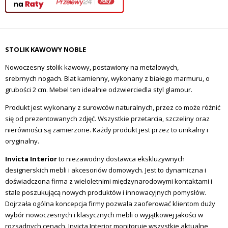
STOLIK KAWOWY NOBLE
Nowoczesny stolik kawowy, postawiony na metalowych,
srebrnych nogach. Blat kamienny, wykonany z białego marmuru, o
grubości 2 cm. Mebel ten idealnie odzwierciedla styl glamour.
Produkt jest wykonany z surowców naturalnych, przez co może różnić
się od prezentowanych zdjęć. Wszystkie przetarcia, szczeliny oraz
nierówności są zamierzone. Każdy produkt jest przez to unikalny i
oryginalny.
Invicta Interior
to niezawodny dostawca ekskluzywnych
designerskich mebli i akcesoriów domowych. Jest to dynamiczna i
doświadczona firma z wieloletnimi międzynarodowymi kontaktami i
stale poszukującą nowych produktów i innowacyjnych pomysłów.
Dojrzała ogólna koncepcja firmy pozwala zaoferować klientom duży
wybór nowoczesnych i klasycznych mebli o wyjątkowej jakości w
rozsądnych cenach. Invicta Interior monitoruje wszystkie aktualne