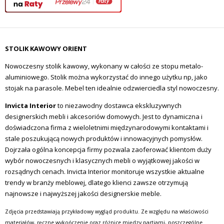
STOLIK KAWOWY ORIENT
Nowoczesny stolik kawowy, wykonany w całości ze stopu metalo-
aluminiowego. Stolik można wykorzystać do innego użytku np, jako
stojak na parasole. Mebel ten idealnie odzwierciedla styl nowoczesny.
Invicta Interior
to niezawodny dostawca ekskluzywnych
designerskich mebli i akcesoriów domowych. Jest to dynamiczna i
doświadczona firma z wieloletnimi międzynarodowymi kontaktami i
stale poszukującą nowych produktów i innowacyjnych pomysłów.
Dojrzała ogólna koncepcja firmy pozwala zaoferować klientom duży
wybór nowoczesnych i klasycznych mebli o wyjątkowej jakości w
rozsądnych cenach. Invicta Interior monitoruje wszystkie aktualne
trendy w branży meblowej, dlatego klienci zawsze otrzymują
najnowsze i najwyższej jakości designerskie meble.
Zdjęcia przedstawiają przykładowy wygląd produktu. Ze względu na właściwości
materiałów, ręczne wykończenie oraz różnice między partiami, poszczególne