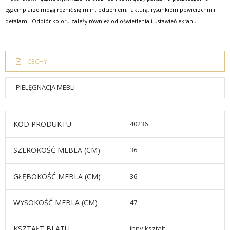
egzemplarze mogą różnić się m.in. odcieniem, fakturą, rysunkiem powierzchni i
detalami. Odbiór koloru zależy również od oświetlenia i ustawień ekranu.
CECHY
PIELĘGNACJA MEBLI
KOD PRODUKTU
40236
SZEROKOŚĆ MEBLA (CM)
36
GŁĘBOKOŚĆ MEBLA (CM)
36
WYSOKOŚĆ MEBLA (CM)
47
KSZTAŁT BLATU
inny kształt