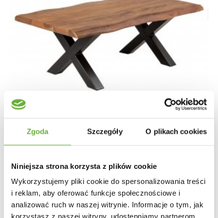
Zgoda
Szczegóły
O plikach cookies
Niniejsza strona korzysta z plików cookie
STOLIK KAWOWY MAMMUT X AKACJA
Wykorzystujemy pliki cookie do spersonalizowania treści
i reklam, aby oferować funkcje społecznościowe i
analizować ruch w naszej witrynie. Informacje o tym, jak
1 087,56 zł
1 221,98 zł
-11%
korzystasz z naszej witryny, udostępniamy partnerom