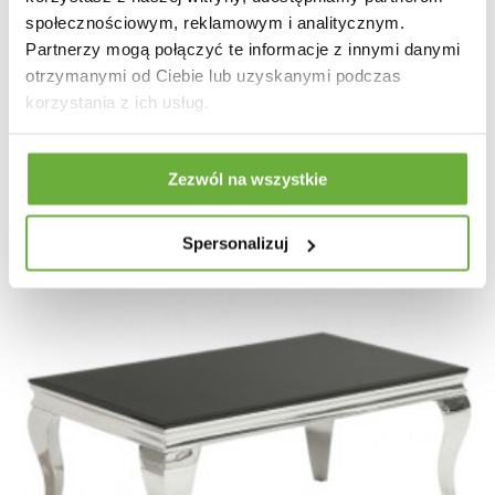
społecznościowym, reklamowym i analitycznym.
STOLIK KAWOWY MAMMUT X AKACJA
Partnerzy mogą połączyć te informacje z innymi danymi
otrzymanymi od Ciebie lub uzyskanymi podczas
1 087,56 zł
1 221,98 zł
-11%
korzystania z ich usług.
Zezwól na wszystkie
Spersonalizuj