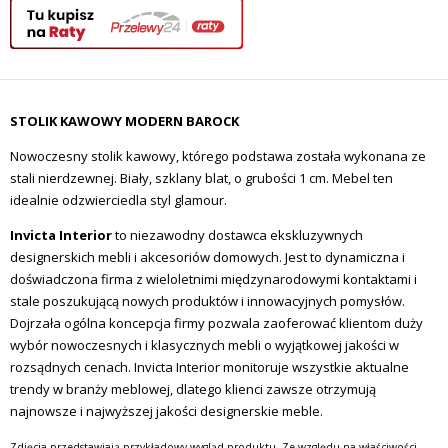
STOLIK KAWOWY MODERN BAROCK
Nowoczesny stolik kawowy, którego podstawa została wykonana ze
stali nierdzewnej. Biały, szklany blat, o grubości 1 cm. Mebel ten
idealnie odzwierciedla styl glamour.
Invicta Interior
to niezawodny dostawca ekskluzywnych
designerskich mebli i akcesoriów domowych. Jest to dynamiczna i
doświadczona firma z wieloletnimi międzynarodowymi kontaktami i
stale poszukującą nowych produktów i innowacyjnych pomysłów.
Dojrzała ogólna koncepcja firmy pozwala zaoferować klientom duży
wybór nowoczesnych i klasycznych mebli o wyjątkowej jakości w
rozsądnych cenach. Invicta Interior monitoruje wszystkie aktualne
trendy w branży meblowej, dlatego klienci zawsze otrzymują
najnowsze i najwyższej jakości designerskie meble.
Zdjęcia przedstawiają przykładowy wygląd produktu. Ze względu na właściwości