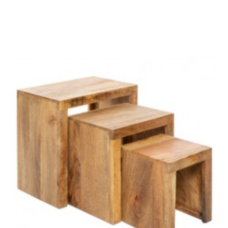
STOLIK KAWOWY GIANT
LUSTRO ŚCIENNE
45X45 CM PALISANDER
PORTRAIT 70 CM DĄB
439,98 zł
494,36 zł
384,28 zł
431,77 zł
-11%
-11%