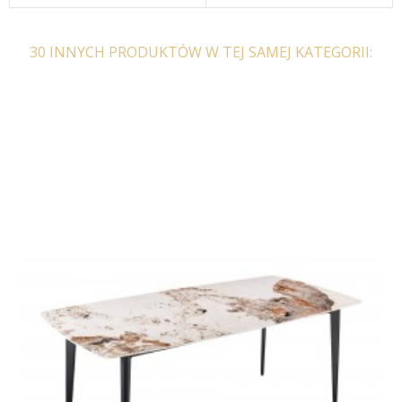
30 INNYCH PRODUKTÓW W TEJ SAMEJ KATEGORII:
STÓŁ CORBY 105 CM
STOLIK KAWOWY CORBY
BIAŁY MARMUR
MARMUR BIAŁY 80X45
CM
2 002,67 zł
2 472,43 zł
1 400,70 zł
1 729,25 zł