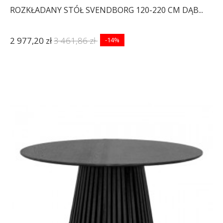
ROZKŁADANY STÓŁ SVENDBORG 120-220 CM DĄB...
2 977,20 zł
3 461,86 zł
-14%