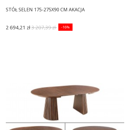
STÓŁ SELEN 175-275X90 CM AKACJA
2 694,21 zł
3 207,39 zł
-16%