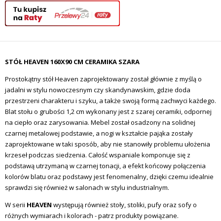
STÓŁ HEAVEN 160X90 CM CERAMIKA SZARA
Prostokątny stół Heaven zaprojektowany został głównie z myślą o
jadalni w stylu nowoczesnym czy skandynawskim, gdzie doda
przestrzeni charakteru i szyku, a także swoją formą zachwyci każdego.
Blat stołu o grubości 1,2 cm wykonany jest z szarej ceramiki, odpornej
na ciepło oraz zarysowania
.
Mebel został osadzony na solidnej
czarnej metalowej podstawie, a n
ogi w kształcie pająka zostały
zaprojektowane w taki sposób, aby nie stanowiły problemu ułożenia
krzeseł podczas siedzenia.
Całość w
spaniale komponuje się z
podstawą utrzymaną w czarnej tonacji, a efekt końcowy połączenia
kolorów blatu oraz podstawy jest fenomenalny, dzięki czemu idealnie
sprawdzi się również w salonach w stylu industrialnym.
W serii
HEAVEN
występują również stoły, stoliki, pufy oraz sofy o
różnych wymiarach i kolorach - patrz produkty powiązane.