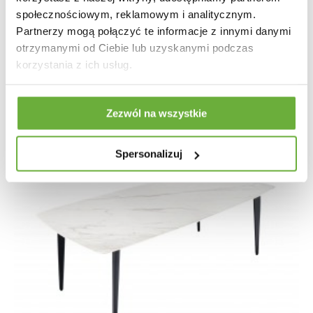
społecznościowym, reklamowym i analitycznym.
5 663,78 zł
6 992,32 zł
-19%
Partnerzy mogą połączyć te informacje z innymi danymi
otrzymanymi od Ciebie lub uzyskanymi podczas
korzystania z ich usług.
Zezwól na wszystkie
Spersonalizuj