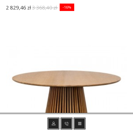
2 829,46 zł
3 368,40 zł
-16%