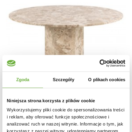
Zgoda
Szczegóły
O plikach cookies
Niniejsza strona korzysta z plików cookie
Wykorzystujemy pliki cookie do spersonalizowania treści
i reklam, aby oferować funkcje społecznościowe i
analizować ruch w naszej witrynie. Informacje o tym, jak
STÓŁ NAXOS 130CM MARMUR BEŻOWY
korzystasz z naszej witryny, udostępniamy partnerom