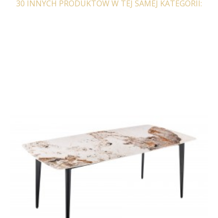
30 INNYCH PRODUKTÓW W TEJ SAMEJ KATEGORII:
STOLIK KAWOWY
STÓŁ HEAVEN 110 CM
HEAVEN 82CM SZKLANY
BIAŁY MARMUR
521,23 zł
643,49 zł
1 920,88 zł
2 371,45 zł
-19%
-19%