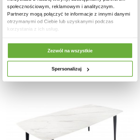
społecznościowym, reklamowym i analitycznym.
Partnerzy mogą połączyć te informacje z innymi danymi
STÓŁ NAXOS 130CM MARMUR BEŻOWY
otrzymanymi od Ciebie lub uzyskanymi podczas
korzystania z ich usług.
5 663,78 zł
6 992,32 zł
-19%
Zezwól na wszystkie
Spersonalizuj