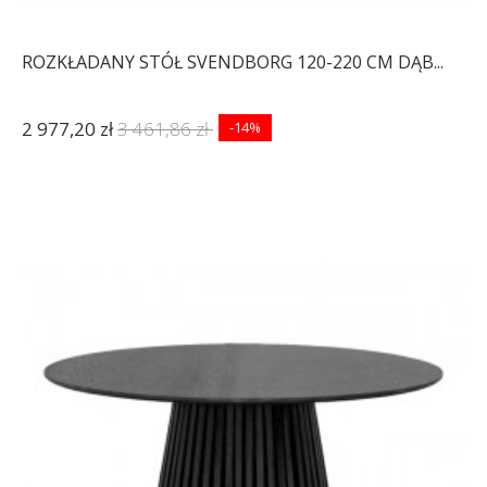
ROZKŁADANY STÓŁ SVENDBORG 120-220 CM DĄB...
2 977,20 zł
3 461,86 zł
-14%