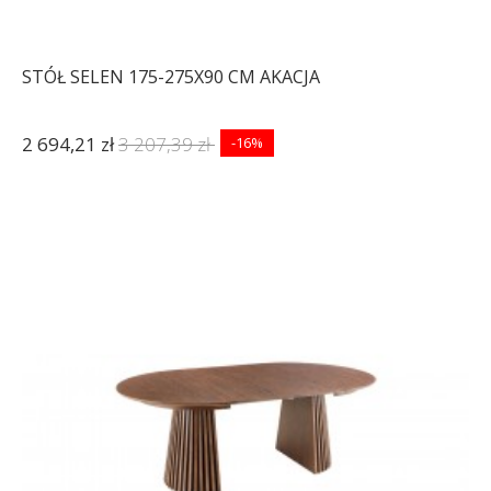
STÓŁ SELEN 175-275X90 CM AKACJA
2 694,21 zł
3 207,39 zł
-16%