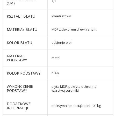
1,1
(CM)
KSZTAŁT BLATU
kwadratowy
MATERIAŁ BLATU
MDF z dekorem drewnianym.
KOLOR BLATU
odcienie bieli
MATERIAŁ
metal
PODSTAWY
KOLOR PODSTAWY
biały
WYKOŃCZENIE
płyta MDF, pokryta ochronną
PODSTAWY
warstwą ceramiki
DODATKOWE
maksymalne obciążenie: 100 kg
INFORMACJE