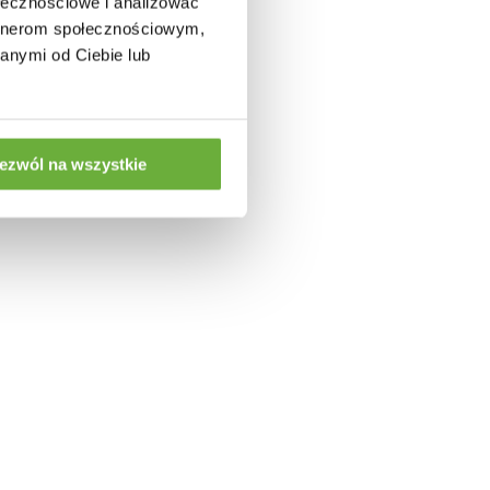
ołecznościowe i analizować
:
artnerom społecznościowym,
anymi od Ciebie lub
ezwól na wszystkie
260X90
%