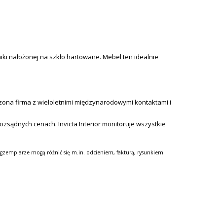
iki nałożonej na szkło hartowane. Mebel ten idealnie
ona firma z wieloletnimi międzynarodowymi kontaktami i
zsądnych cenach. Invicta Interior monitoruje wszystkie
gzemplarze mogą różnić się m.in. odcieniem, fakturą, rysunkiem