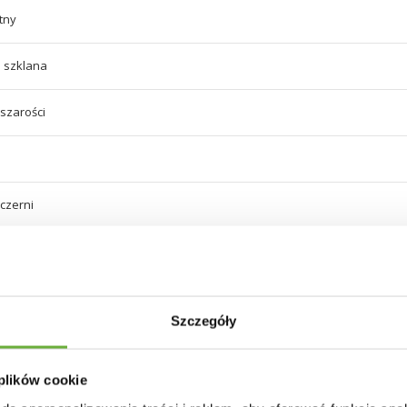
tny
 szklana
 szarości
 czerni
Szczegóły
 plików cookie