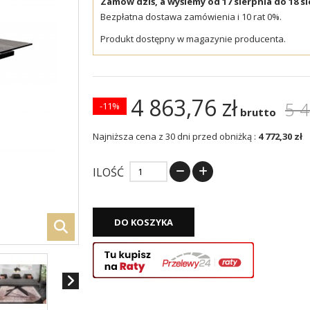
Zamów dziś, a wyślemy od 17 sierpnia do 18 si
Bezpłatna dostawa zamówienia i 10 rat 0%.
Produkt dostępny w magazynie producenta.
4 863,76 zł
5 4
-11%
brutto
Najniższa cena z 30 dni przed obniżką :
4 772,30 zł
ILOŚĆ
DO KOSZYKA