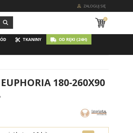
ZALOGUJ SIĘ
0
ÓD
TKANINY
OD RĘKI (24H)
EUPHORIA 180-260X90
A