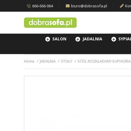
666-666-064
biuro@dobrasofa.pl
Kon
SALON
JADALNIA
SYPIA
Home
JADALNIA
STOŁY
STÓŁ ROZKŁADANY EUPHORIA 