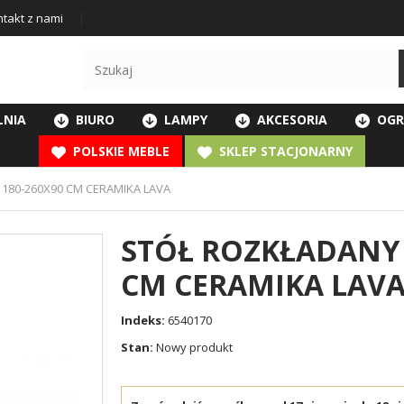
takt z nami
LNIA
BIURO
LAMPY
AKCESORIA
OGR
POLSKIE MEBLE
SKLEP STACJONARNY
180-260X90 CM CERAMIKA LAVA
STÓŁ ROZKŁADANY 
CM CERAMIKA LAV
Indeks:
6540170
Stan:
Nowy produkt