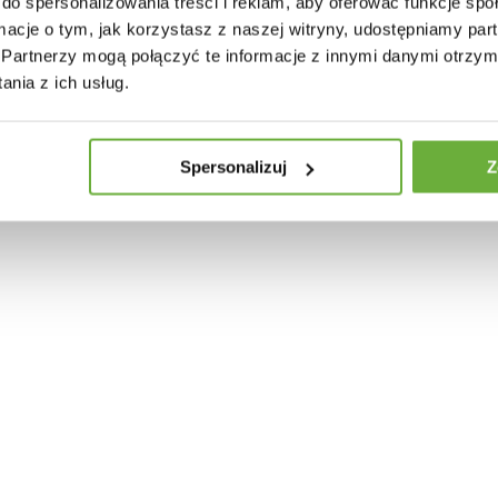
do spersonalizowania treści i reklam, aby oferować funkcje sp
30 INNYCH PRODUKTÓW W TEJ SAMEJ KATEGORII
ormacje o tym, jak korzystasz z naszej witryny, udostępniamy p
Partnerzy mogą połączyć te informacje z innymi danymi otrzym
nia z ich usług.
Spersonalizuj
Z
KŁADANY EUPHORIA 180-260X90
STÓŁ ROZKŁADANY EUPHORIA 180-
CM...
7 zł
5 547,39 zł
4 844,12 zł
5 442,83 zł
-11%
-11