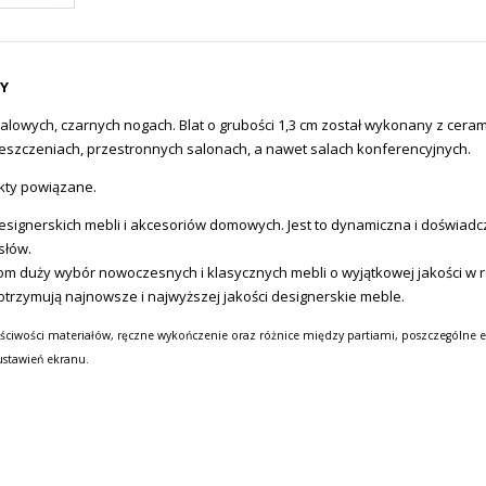
RY
alowych, czarnych nogach. Blat o grubości 1,3 cm został wykonany z ceram
ieszczeniach,
przestronnych salonach,
a nawet salach konferencyjnych.
ukty powiązane.
ignerskich mebli i akcesoriów domowych. Jest to dynamiczna i doświadcz
słów.
m duży wybór nowoczesnych i klasycznych mebli o wyjątkowej jakości w ro
otrzymują najnowsze i najwyższej jakości designerskie meble.
ściwości materiałów, ręczne wykończenie oraz różnice między partiami, poszczególne e
ustawień ekranu.