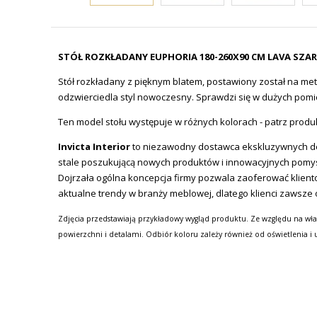
STÓŁ ROZKŁADANY EUPHORIA 180-260X90 CM LAVA SZA
Stół rozkładany z pięknym blatem, postawiony został na met
odzwierciedla styl nowoczesny. Sprawdzi się w dużych pom
Ten model stołu występuje w różnych kolorach - patrz prod
Invicta Interior
to niezawodny dostawca ekskluzywnych des
stale poszukującą nowych produktów i innowacyjnych pomy
Dojrzała ogólna koncepcja firmy pozwala zaoferować kliento
aktualne trendy w branży meblowej, dlatego klienci zawsze 
Zdjęcia przedstawiają przykładowy wygląd produktu. Ze względu na wła
powierzchni i detalami. Odbiór koloru zależy również od oświetlenia i 