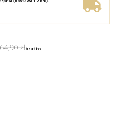
erpnia (dostawa 1-2 dni).
64,90 zł
brutto