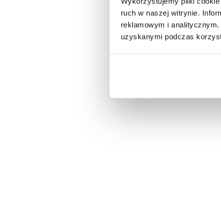
Wykorzystujemy pliki cookie 
ruch w naszej witrynie. Inf
reklamowym i analitycznym. 
uzyskanymi podczas korzysta
STÓŁ ROZKŁADANY EUPHORIA 180-260X90
STÓŁ ROZ
CM...
CM...
4 863,76 zł
5 464,90 zł
4 937,1
-11%