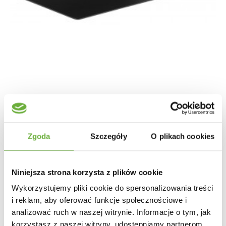
SZAFKA NOCNA ŚCIENNA JOLIET 35X20CM STAL...
86,13 zł
106,33 zł
-19%
Zgoda
Szczegóły
O plikach cookies
Niniejsza strona korzysta z plików cookie
Wykorzystujemy pliki cookie do spersonalizowania treści
i reklam, aby oferować funkcje społecznościowe i
analizować ruch w naszej witrynie. Informacje o tym, jak
korzystasz z naszej witryny, udostępniamy partnerom