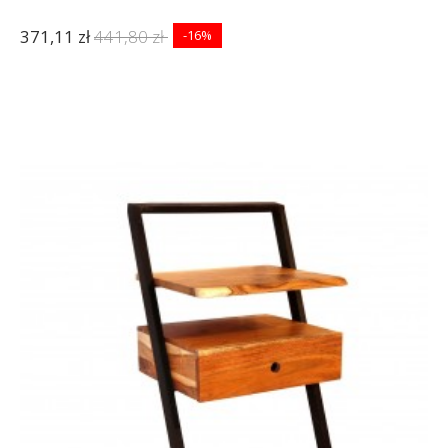
371,11 zł
441,80 zł
-16%