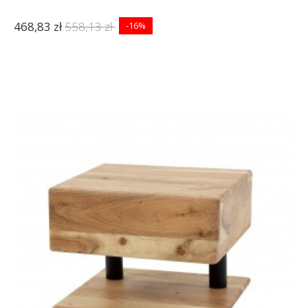
468,83 zł
558,13 zł
-16%