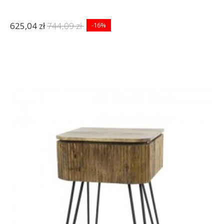
625,04 zł
744,09 zł
-16%