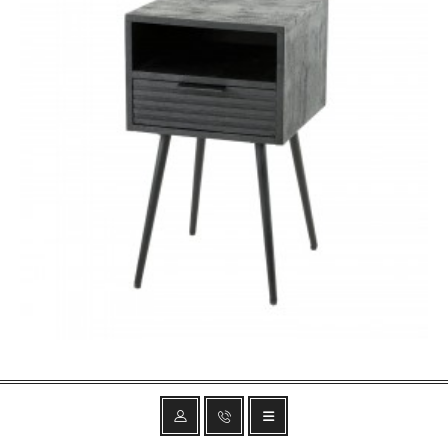
SZAFKA NOCNA PELO 35X35 CM MANGO