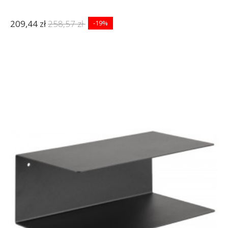
209,44 zł
258,57 zł
-19%