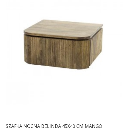
STOLIK KAWOWY ALISMA
ZESTAW STOLIKÓW
X 50X42 CM SZKLANY
KAWOWYCH ALISMA XII
BIAŁY
45X50...
496,30 zł
612,72 zł
559,78 zł
691,09 zł
-19%
-19%
SZAFKA NOCNA BELINDA 45X40 CM MANGO