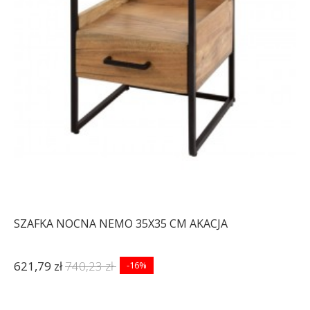
NOCNYCH TABITA 30X25
CM...
425,25 zł
506,25 zł
-16%
SZAFKA NOCNA NEMO 35X35 CM AKACJA
621,79 zł
740,23 zł
-16%