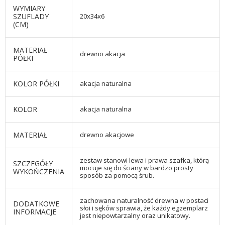
WYMIARY
SZUFLADY
20x34x6
(CM)
MATERIAŁ
drewno akacja
PÓŁKI
KOLOR PÓŁKI
akacja naturalna
KOLOR
akacja naturalna
MATERIAŁ
drewno akacjowe
zestaw stanowi lewa i prawa szafka, którą
SZCZEGÓŁY
mocuje się do ściany w bardzo prosty
WYKOŃCZENIA
sposób za pomocą śrub.
zachowana naturalność drewna w postaci
DODATKOWE
słoi i sęków sprawia, że każdy egzemplarz
INFORMACJE
jest niepowtarzalny oraz unikatowy.