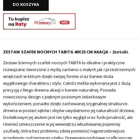
DO KOSZYKA
ZESTAW SZAFEK NOCNYCH TABITA 40X25 CM AKACJA – 2sztuki.
Zestaw ściennych szafek nocnych TABITA to idealne i praktyczne
rozwiązane stworzone z myślą zarówno o małych jak i przestrzennych
wnętrzach w którym dzięki swojej formie oraz barwie doda
wyjątkowego charakteru i stylu. Całości mebla wykonana jest z dużą
precyzją z litego drewna akacji o barwie naturalnej. Posiada
nowoczesny design z pięknym poziomym żeberkowym
wykończeniem, ponadto dzięki zachowanej oryginalnej strukturze
drewna w postaci sęków i słojów uwydatniono jej naturalność drzewa.
Dodatkowym jej atutem jest nie tylko wygląd oraz funkcjonalność, ale
również umieszczenie w jej wewnętrzu wbudowanej pojemnej
szuflady, która bez problemu zdoła pomieścić najpotrzebniejsze
przedmioty codziennego użytku. Drewnianą podstawę szafki mocuje