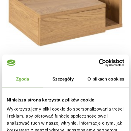
Zgoda
Szczegóły
O plikach cookies
SZAFKA NOCNA ŚCIENNA ASHLAN 40X32 CM DZIKI...
Niniejsza strona korzysta z plików cookie
Wykorzystujemy pliki cookie do spersonalizowania treści
206,94 zł
255,48 zł
-19%
i reklam, aby oferować funkcje społecznościowe i
analizować ruch w naszej witrynie. Informacje o tym, jak
korzystasz z naszej witryny, udostępniamy partnerom