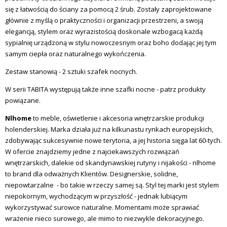
się z łatwością do ściany za pomocą 2 śrub. Zostały zaprojektowane
głównie z myślą o praktyczności i organizacji przestrzeni, a swoją
elegancją, stylem oraz wyrazistością doskonale wzbogacą każdą
sypialnię urządzoną w stylu nowoczesnym oraz boho dodając jej tym
samym ciepła oraz naturalnego wykończenia.
Zestaw stanowią - 2 sztuki szafek nocnych.
W serii TABITA występują także inne szafki nocne - patrz produkty
powiązane.
Nlhome
to meble, oświetlenie i akcesoria wnętrzarskie produkcji
holenderskiej. Marka działa już na kilkunastu rynkach europejskich,
zdobywając sukcesywnie nowe terytoria, a jej historia sięga lat 60-tych.
W ofercie znajdziemy jedne z najciekawszych rozwiązań
wnętrzarskich, dalekie od skandynawskiej rutyny i nijakości -
nlhome
to
brand
dla odważnych Klientów. Designerskie, solidne,
niepowtarzalne -
bo takie w rzeczy samej są. Styl tej marki jest stylem
niepokornym, wychodzącym w przyszłość - jednak lubiącym
wykorzystywać surowce naturalne. Momentami może sprawiać
wrażenie nieco surowego, ale mimo to niezwykle dekoracyjnego.