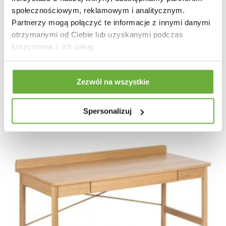
społecznościowym, reklamowym i analitycznym.
Partnerzy mogą połączyć te informacje z innymi danymi
otrzymanymi od Ciebie lub uzyskanymi podczas
BIURKO STUDIO 160X49 CM
korzystania z ich usług.
1 147,70 zł
1 289,55 zł
-11%
Zezwól na wszystkie
Spersonalizuj