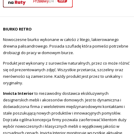
BIURKO RETRO
Nowoczesne biurko wykonane w całości z litego, lakierowanego
drewna palisandrowego. Posiada szufladę która pomieści potrzebne
drobiazgi do pracy w domowym biurze.
Produkt jest wykonany z surowców naturalnych, przez co może różnić
się od prezentowanych zdjęć. Wszystkie przetarcia, szczeliny oraz
nierówności są zamierzone. Każdy produkt jest przez to unikalny i
oryginalny.
Invicta Interior
to niezawodny dostawca ekskluzywnych
designerskich mebli i akcesoriów domowych. Jest to dynamiczna i
doświadczona firma z wieloletnimi międzynarodowymi kontaktami i
stale poszukującą nowych produktów i innowacyjnych pomysłów.
Dojrzała ogólna koncepcja firmy pozwala zaoferować klientom duży
wybór nowoczesnych i klasycznych mebli o wyjątkowej jakości w
rozsądnych cenach. Invicta Interior monitoruje wszystkie aktualne