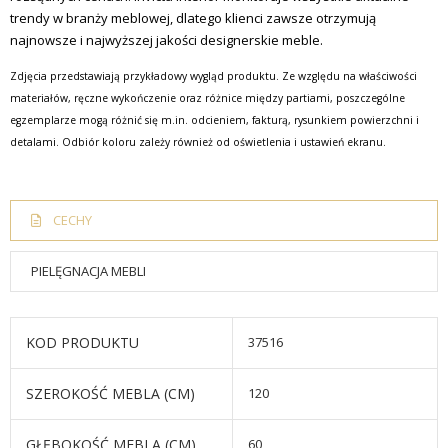
trendy w branży meblowej, dlatego klienci zawsze otrzymują
najnowsze i najwyższej jakości designerskie meble.
Zdjęcia przedstawiają przykładowy wygląd produktu. Ze względu na właściwości
materiałów, ręczne wykończenie oraz różnice między partiami, poszczególne
egzemplarze mogą różnić się m.in. odcieniem, fakturą, rysunkiem powierzchni i
detalami. Odbiór koloru zależy również od oświetlenia i ustawień ekranu.
CECHY
PIELĘGNACJA MEBLI
KOD PRODUKTU
37516
SZEROKOŚĆ MEBLA (CM)
120
GŁĘBOKOŚĆ MEBLA (CM)
60