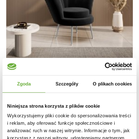
Zgoda
Szczegóły
O plikach cookies
FOTEL SHELL 81 CM
Niniejsza strona korzysta z plików cookie
Wykorzystujemy pliki cookie do spersonalizowania treści
1 157,00 zł
i reklam, aby oferować funkcje społecznościowe i
analizować ruch w naszej witrynie. Informacje o tym, jak
korzystasz z naszej witryny, udostępniamy partnerom