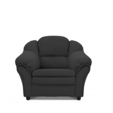
KRZESŁO OBROTOWE
KRZESŁO OBROTOWE
LOUNGER JASNOSZARE
LOUNGER BRĄZOWE
548,92 zł
616,76 zł
575,98 zł
647,17 zł
-11%
-11%