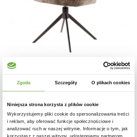
Zgoda
Szczegóły
O plikach cookies
KRZESŁO OBROTOWE KARA SZARE
Niniejsza strona korzysta z plików cookie
1 004,83 zł
1 196,23 zł
-16%
Wykorzystujemy pliki cookie do spersonalizowania treści
i reklam, aby oferować funkcje społecznościowe i
analizować ruch w naszej witrynie. Informacje o tym, jak
korzystasz z naszej witryny, udostępniamy partnerom