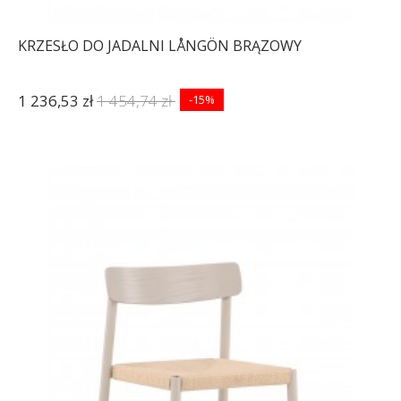
KRZESŁO DO JADALNI LÅNGÖN BRĄZOWY
1 236,53 zł
1 454,74 zł
-15%