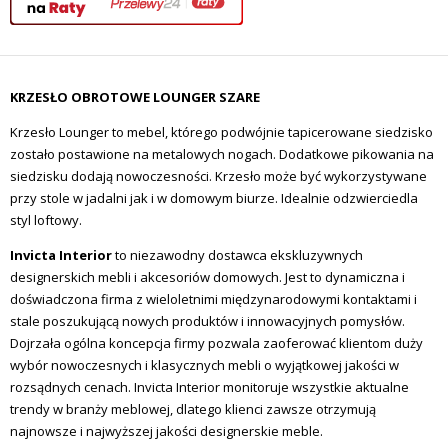
KRZESŁO OBROTOWE LOUNGER SZARE
Krzesło Lounger to mebel, którego podwójnie tapicerowane siedzisko
zostało postawione na metalowych nogach. Dodatkowe pikowania na
siedzisku dodają nowoczesności. Krzesło może być wykorzystywane
przy stole w jadalni jak i w domowym biurze. Idealnie odzwierciedla
styl loftowy.
Invicta Interior
to niezawodny dostawca ekskluzywnych
designerskich mebli i akcesoriów domowych.
Jest to dynamiczna i
doświadczona firma z wieloletnimi międzynarodowymi kontaktami i
stale poszukującą nowych produktów i innowacyjnych pomysłów.
Dojrzała ogólna koncepcja firmy pozwala zaoferować klientom duży
wybór nowoczesnych i klasycznych mebli o wyjątkowej jakości w
rozsądnych cenach.
Invicta Interior monitoruje wszystkie aktualne
trendy w branży meblowej, dlatego klienci zawsze otrzymują
najnowsze i najwyższej jakości designerskie meble.