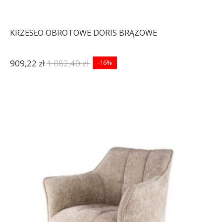
KRZESŁO OBROTOWE DORIS BRĄZOWE
909,22 zł
1 082,40 zł
-16%