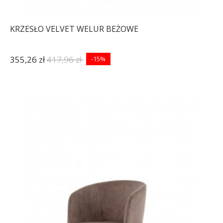
KRZESŁO VELVET WELUR BEŻOWE
355,26 zł
417,96 zł
-15%