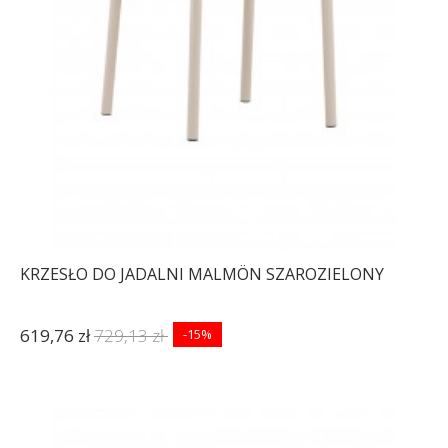
KRZESŁO DO JADALNI MALMÖN SZAROZIELONY
619,76 zł
729,13 zł
-15%