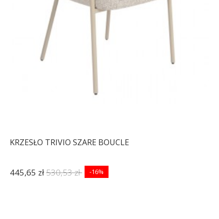
575,98 zł
647,17 zł
948,36 zł
1 065,57 zł
-11%
-11%
KRZESŁO TRIVIO SZARE BOUCLE
445,65 zł
530,53 zł
-16%