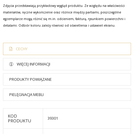
Zdjęcia przedstawiają przykładowy wygląd produktu. Ze względu na właściwości
materiałów, ręczne wykończenie oraz różnice między partiami, poszczególne
egzemplarze mogą różnić się m.in. odcieniem, fakturą, rysunkiem powierzchni i
detalami. Odbiór koloru zależy również od oświetlenia i ustawień ekranu.
CECHY
WIĘCEJ INFORMACJI
PRODUKTY POWIĄZANE
PIELĘGNACJA MEBLI
KOD
39301
PRODUKTU