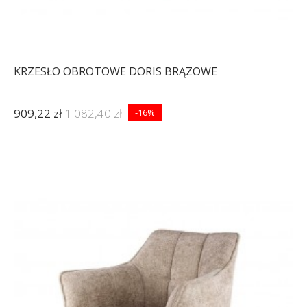
KRZESŁO OBROTOWE DORIS BRĄZOWE
909,22 zł
1 082,40 zł
-16%