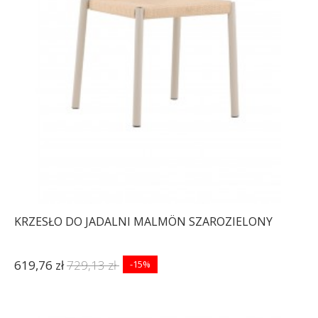
KRZESŁO DO JADALNI MALMÖN SZAROZIELONY
619,76 zł
729,13 zł
-15%