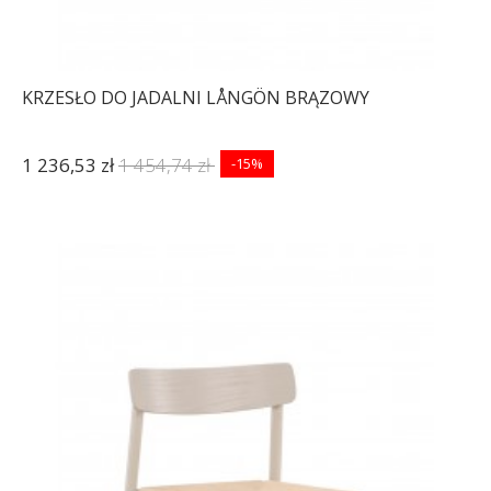
KRZESŁO DO JADALNI LÅNGÖN BRĄZOWY
1 236,53 zł
1 454,74 zł
-15%