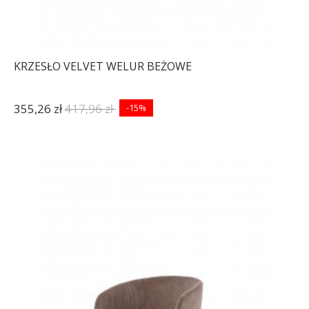
KRZESŁO VELVET WELUR BEŻOWE
355,26 zł
417,96 zł
-15%