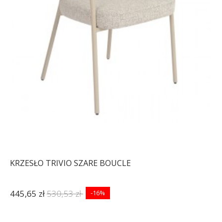
KRZESŁO OBROTOWE
FOTEL OBROTOWY
LOUNGER BRĄZOWE
LOUNGER SZARY
575,98 zł
647,17 zł
948,36 zł
1 065,57 zł
-11%
-11%
KRZESŁO TRIVIO SZARE BOUCLE
445,65 zł
530,53 zł
-16%