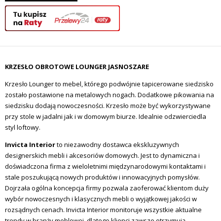
KRZESŁO OBROTOWE LOUNGER JASNOSZARE
Krzesło Lounger to mebel, którego podwójnie tapicerowane siedzisko
zostało postawione na metalowych nogach. Dodatkowe pikowania na
siedzisku dodają nowoczesności. Krzesło może być wykorzystywane
przy stole w jadalni jak i w domowym biurze. Idealnie odzwierciedla
styl loftowy.
Invicta Interior
to niezawodny dostawca ekskluzywnych
designerskich mebli i akcesoriów domowych.
Jest to dynamiczna i
doświadczona firma z wieloletnimi międzynarodowymi kontaktami i
stale poszukującą nowych produktów i innowacyjnych pomysłów.
Dojrzała ogólna koncepcja firmy pozwala zaoferować klientom duży
wybór nowoczesnych i klasycznych mebli o wyjątkowej jakości w
rozsądnych cenach.
Invicta Interior monitoruje wszystkie aktualne
trendy w branży meblowej, dlatego klienci zawsze otrzymują