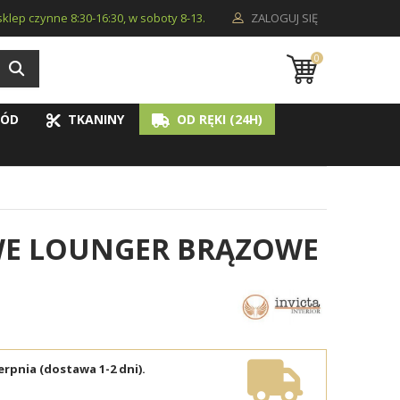
i sklep czynne 8:30-16:30, w soboty 8-13.
ZALOGUJ SIĘ
0
ÓD
TKANINY
OD RĘKI (24H)
WE LOUNGER BRĄZOWE
erpnia (dostawa 1-2 dni).