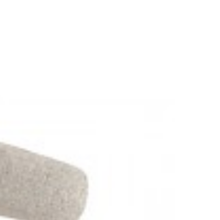
Y
KRZESŁO OBROTOWE LOUNGER TAUPE
575,98 zł
647,17 zł
-11%