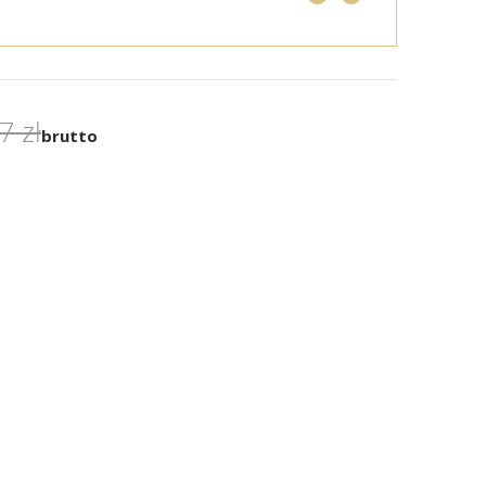
7 zł
brutto