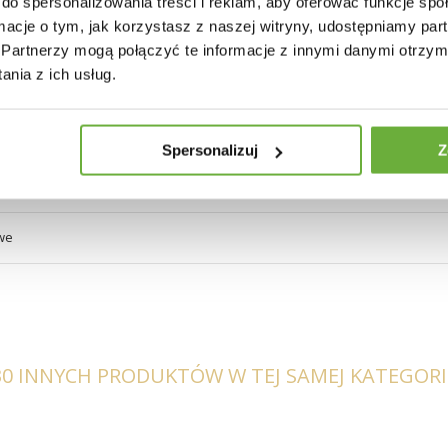
do spersonalizowania treści i reklam, aby oferować funkcje sp
ormacje o tym, jak korzystasz z naszej witryny, udostępniamy p
 oparcia 41 cm, wysokość podłokietników 17 cm
Partnerzy mogą połączyć te informacje z innymi danymi otrzym
nia z ich usług.
owane
Spersonalizuj
Z
a
we
30 INNYCH PRODUKTÓW W TEJ SAMEJ KATEGORII