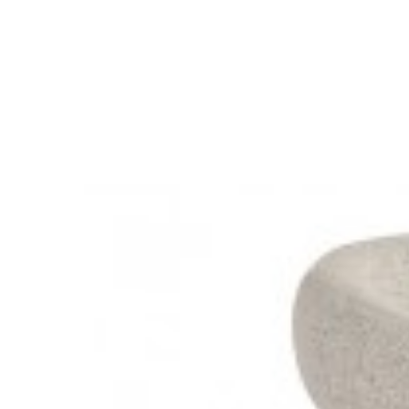
KRZESŁO OBROTOWE LOUNGER SZARE
KRZESŁO
562,45 zł
631,97 zł
548,92 
-11%