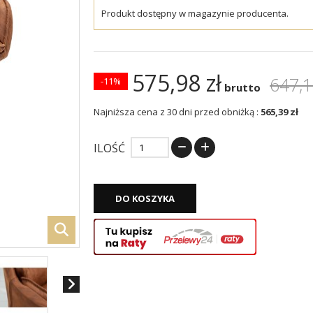
Produkt dostępny w magazynie producenta.
575,98 zł
647,1
-11%
brutto
Najniższa cena z 30 dni przed obniżką :
565,39 zł
ILOŚĆ
DO KOSZYKA