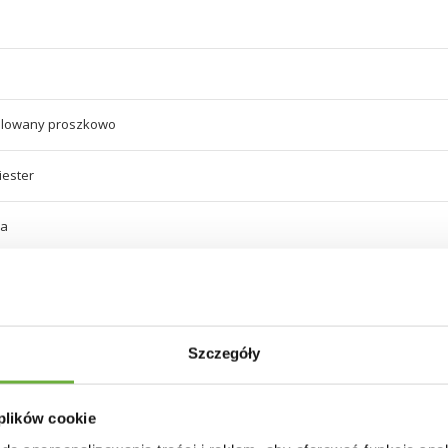
alowany proszkowo
iester
ra
 brązu
ra
Szczegóły
 brązu
 plików cookie
a malowana proszkowo