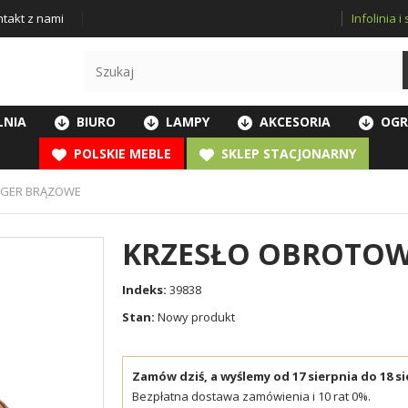
Infolinia 
takt z nami
LNIA
BIURO
LAMPY
AKCESORIA
OGR
POLSKIE MEBLE
SKLEP STACJONARNY
NGER BRĄZOWE
KRZESŁO OBROTO
Indeks:
39838
Stan:
Nowy produkt
Zamów dziś, a wyślemy od 17 sierpnia do 18 si
Bezpłatna dostawa zamówienia i 10 rat 0%.