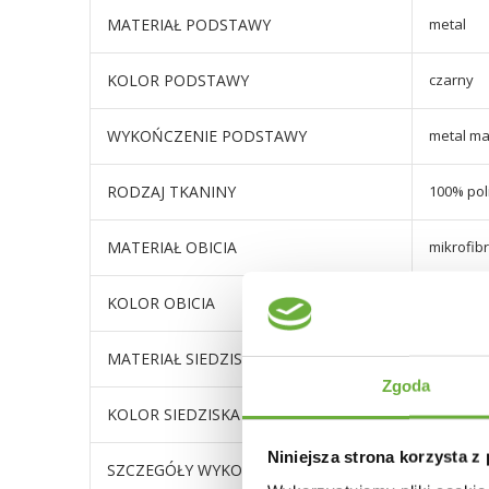
MATERIAŁ PODSTAWY
metal
KOLOR PODSTAWY
czarny
WYKOŃCZENIE PODSTAWY
metal m
RODZAJ TKANINY
100% pol
MATERIAŁ OBICIA
mikrofib
KOLOR OBICIA
odcienie
MATERIAŁ SIEDZISKA
mikrofib
Zgoda
KOLOR SIEDZISKA
odcienie
Niniejsza strona korzysta z
SZCZEGÓŁY WYKOŃCZENIA
podstaw