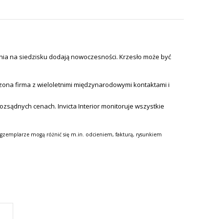
ia na siedzisku dodają nowoczesności. Krzesło może być
zona firma z wieloletnimi międzynarodowymi kontaktami i
 rozsądnych cenach.
Invicta Interior monitoruje wszystkie
gzemplarze mogą różnić się m.in. odcieniem, fakturą, rysunkiem