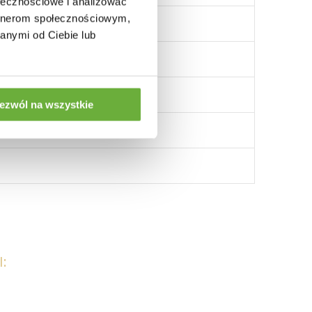
ołecznościowe i analizować
artnerom społecznościowym,
anymi od Ciebie lub
ezwól na wszystkie
: