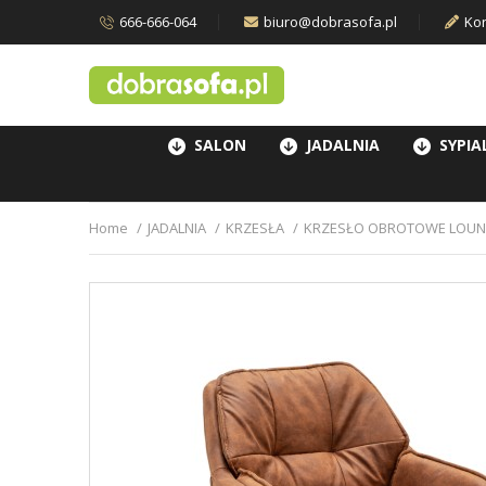
666-666-064
biuro@dobrasofa.pl
Kon
SALON
JADALNIA
SYPIA
Home
JADALNIA
KRZESŁA
KRZESŁO OBROTOWE LOU