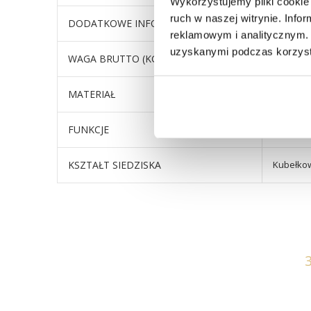
Wykorzystujemy pliki cookie 
ruch w naszej witrynie. Inf
DODATKOWE INFORMACJE
wysokość
reklamowym i analitycznym. 
uzyskanymi podczas korzysta
WAGA BRUTTO (KG)
8,65
MATERIAŁ
Tapicer
FUNKCJE
Obrotow
KSZTAŁT SIEDZISKA
Kubełko