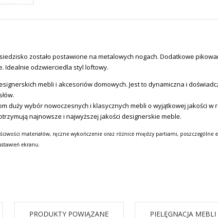
 siedzisko zostało postawione na metalowych nogach. Dodatkowe pikowan
 Idealnie odzwierciedla styl loftowy.
signerskich mebli i akcesoriów domowych.
Jest to dynamiczna i doświadc
słów.
tom duży wybór nowoczesnych i klasycznych mebli o wyjątkowej jakości w
otrzymują najnowsze i najwyższej jakości designerskie meble.
ściwości materiałów, ręczne wykończenie oraz różnice między partiami, poszczególne e
ustawień ekranu.
PRODUKTY POWIĄZANE
PIELĘGNACJA MEBLI