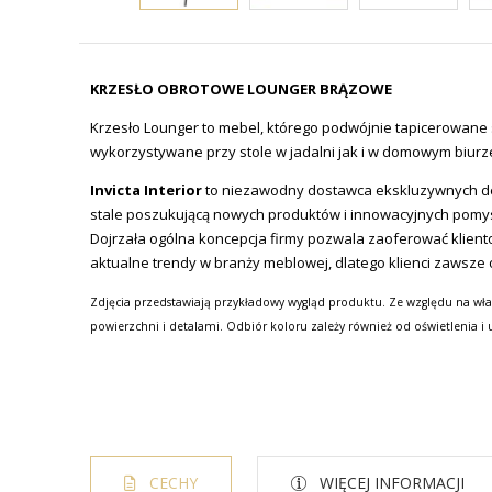
KRZESŁO OBROTOWE LOUNGER BRĄZOWE
Krzesło Lounger to mebel, którego podwójnie tapicerowane
wykorzystywane przy stole w jadalni jak i w domowym biurze.
Invicta Interior
to niezawodny dostawca ekskluzywnych de
stale poszukującą nowych produktów i innowacyjnych pomy
Dojrzała ogólna koncepcja firmy pozwala zaoferować klien
aktualne trendy w branży meblowej, dlatego klienci zawsze 
Zdjęcia przedstawiają przykładowy wygląd produktu. Ze względu na wła
powierzchni i detalami. Odbiór koloru zależy również od oświetlenia i 
CECHY
WIĘCEJ INFORMACJI