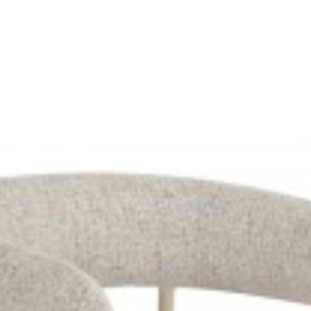
 OBROTOWE LOUNGER JASNOSZARE
FOTEL OBROTOWY LOUNGER SZAR
zł
616,76 zł
948,36 zł
1 065,57 zł
-11%
-11%