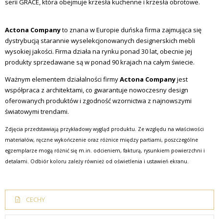
serii GRACE, która obejmuje krzesła kuchenne i krzesła obrotowe.
Actona Company
to znana w Europie duńska firma zajmująca się
dystrybucją starannie wyselekcjonowanych designerskich mebli
wysokiej jakości. Firma działa na rynku ponad 30 lat, obecnie jej
produkty sprzedawane są w ponad 90 krajach na całym świecie.
Ważnym elementem działalności firmy
Actona Company
jest
współpraca z architektami, co gwarantuje nowoczesny design
oferowanych produktów i zgodność wzornictwa z najnowszymi
światowymi trendami.
Zdjęcia przedstawiają przykładowy wygląd produktu. Ze względu na właściwości
materiałów, ręczne wykończenie oraz różnice między partiami, poszczególne
egzemplarze mogą różnić się m.in. odcieniem, fakturą, rysunkiem powierzchni i
detalami. Odbiór koloru zależy również od oświetlenia i ustawień ekranu.
CECHY