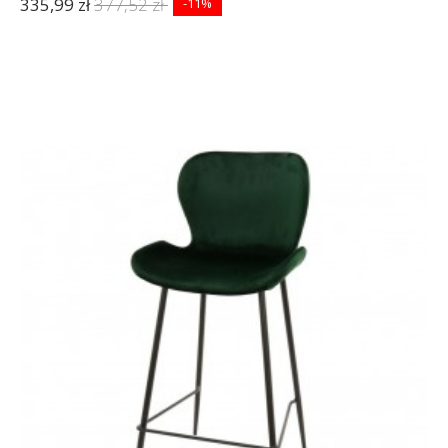
335,99 zł
377,52 zł
-11%