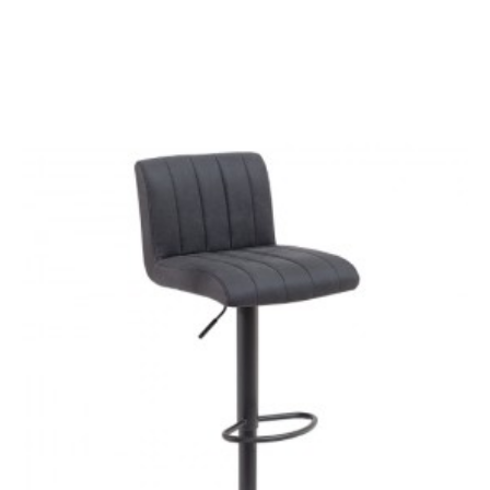
HOKER GRACE 88,5 CM
HOKER GRACE 59-80 CM
JASNOSZARY
OLIWKOWA ZIELEŃ
440,77 zł
544,16 zł
364,77 zł
450,33 zł
-19%
-19%