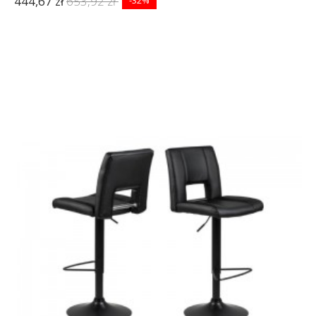
444,67 zł
653,92 zł
-32%