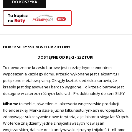
DO KOSZYKA
HOKER SILKY 99 CM WELUR ZIELONY
DOSTĘPNE OD RĘKI - 2SZTUKI.
To nowoczesne krzesło barowe jest niezbędnym elementem
wyposażenia każdego domu. Krzesło wykonane jest z aksamitu i
połączone metalową ramą. Okrągły kształt siedziska sprawia, że
krzesło jest dopasowane i bardzo wygodne. To krzesło barowe jest
dostępne w czterech różnych kolorach. Produkt należy do serii SILKY.
Nlhome
to meble, oświetlenie i akcesoria wnętrzarskie produkcji
holenderskiej. Marka działa już na kilkunastu rynkach europejskich,
zdobywając sukcesywnie nowe terytoria, a jej historia sięga lat 60-tych.
W ofercie znajdziemy jedne z najciekawszych rozwiązań
wnętrzarskich, dalekie od skandynawskiej rutyny i nijakości - nlhome