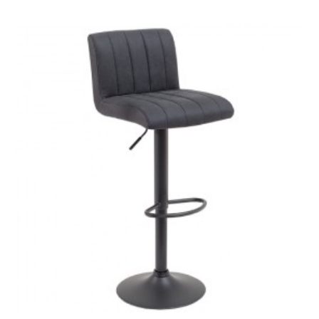
HOKER SILKY 99 CM
HOKER SILKY 99 CM
WELUR ANTRACYT
MUSZTARDOWY WELUR
444,67 zł
653,92 zł
444,67 zł
653,92 zł
-32%
-32%