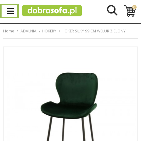
0
Home
JADALNIA
HOKERY
HOKER SILKY 99 CM WELUR ZIELONY