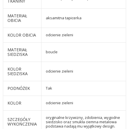
TKANINY
MATERIAŁ
aksamitna tapicerka
OBICIA
KOLOR OBICIA
odcienie zieleni
MATERIAŁ
boucle
SIEDZISKA
KOLOR
odcienie zieleni
SIEDZISKA
PODNÓŻEK
Tak
KOLOR
odcienie zieleni
oryginalne krzywizny, zdobienia, wygodne
SZCZEGÓŁY
siedzisko oraz smukła ciemna metalowa
WYKOŃCZENIA
podstawa nadają mu wyjątkowy design.