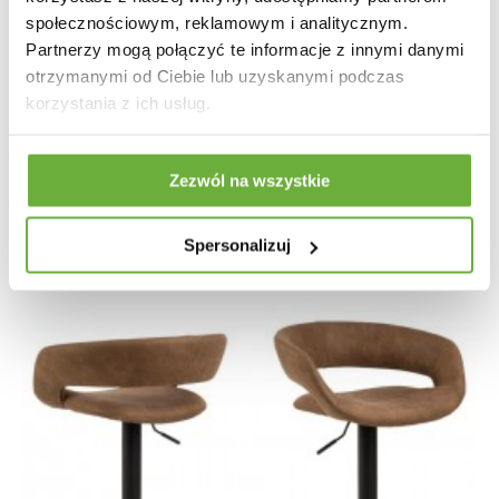
społecznościowym, reklamowym i analitycznym.
Partnerzy mogą połączyć te informacje z innymi danymi
HOKER GOOSE - ZŁOTY
otrzymanymi od Ciebie lub uzyskanymi podczas
korzystania z ich usług.
461,04 zł
569,19 zł
-19%
Zezwól na wszystkie
Spersonalizuj