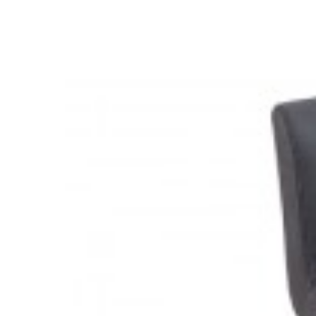
HOKER TINA 94 CM CZARNY
294,85 zł
364,01 zł
-19%