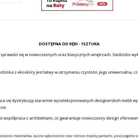
DOSTĘPNA OD RĘKI - 1SZTUKA
m sprawdzi się w nowoczesnych oraz klasycznych wnętrzach. Siedzisko wy
iska z ekoskóry jest łatwy w utrzymaniu czystości. Jego uniwersalna, cz
a się dystrybucją starannie wyselekcjonowanych designerskich mebli wysok
cie.
st współpraca z architektami, co gwarantuje nowoczesny design oferowa
ściwości materiałów, ręczne wykończenie oraz różnice między partiami, poszczególne e