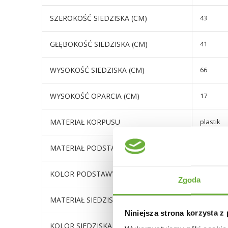
SZEROKOŚĆ SIEDZISKA (CM)
43
GŁĘBOKOŚĆ SIEDZISKA (CM)
41
WYSOKOŚĆ SIEDZISKA (CM)
66
WYSOKOŚĆ OPARCIA (CM)
17
MATERIAŁ KORPUSU
plastik
MATERIAŁ PODSTAWY
metal
KOLOR PODSTAWY
czarny
Zgoda
MATERIAŁ SIEDZISKA
ekoskór
Niniejsza strona korzysta z
KOLOR SIEDZISKA
odcienie