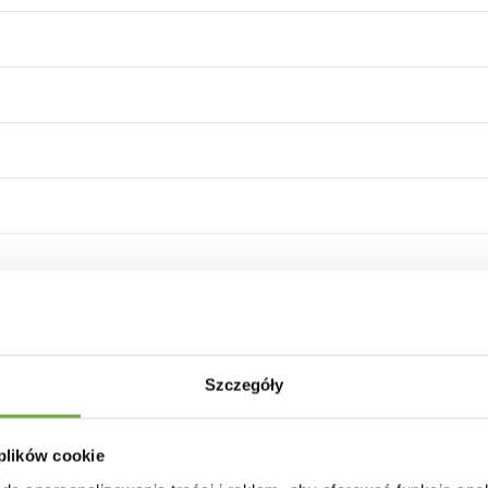
Szczegóły
a
 plików cookie
 czerni