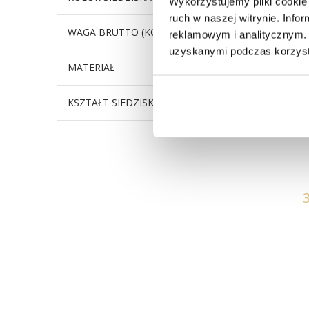
Wykorzystujemy pliki cookie 
ruch w naszej witrynie. Inf
WAGA BRUTTO (KG)
6
reklamowym i analitycznym. 
uzyskanymi podczas korzysta
MATERIAŁ
Tapicer
KSZTAŁT SIEDZISKA
Bez podł