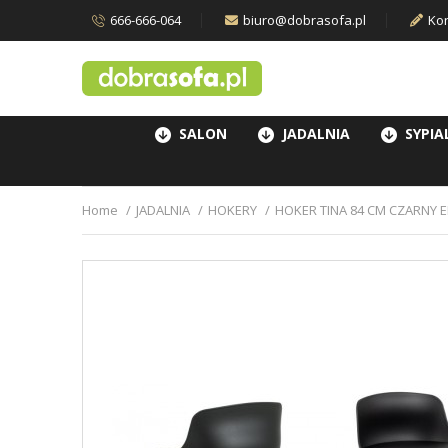
666-666-064
biuro@dobrasofa.pl
Kon
SALON
JADALNIA
SYPIA
Home
JADALNIA
HOKERY
HOKER TINA 84 CM CZARNY