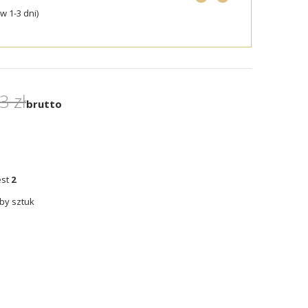
 1-3 dni)
3 zł
brutto
est
2
by sztuk