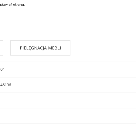
ustawień ekranu.
PIELĘGNACJA MEBLI
504
246196