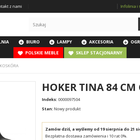
Infolinia 
takt z nami
LNIA
BIURO
LAMPY
AKCESORIA
OGR
POLSKIE MEBLE
SKLEP STACJONARNY
 EKOSKÓRA
HOKER TINA 84 CM
Indeks:
0000097504
Stan:
Nowy produkt
Zamów dziś, a wyślemy od 19 sierpnia do 21 si
Bezpłatna dostawa zamówienia i 10 rat 0%.