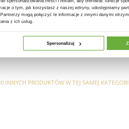
do spersonalizowania treści i reklam, aby oferować funkcje sp
ormacje o tym, jak korzystasz z naszej witryny, udostępniamy p
Partnerzy mogą połączyć te informacje z innymi danymi otrzym
nia z ich usług.
owane
okietników
Spersonalizuj
Z
30 INNYCH PRODUKTÓW W TEJ SAMEJ KATEGORII