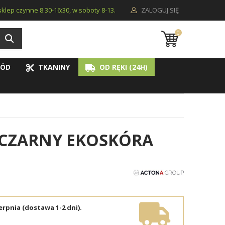
i sklep czynne 8:30-16:30, w soboty 8-13.
ZALOGUJ SIĘ
0
ÓD
TKANINY
OD RĘKI (24H)
 CZARNY EKOSKÓRA
erpnia (dostawa 1-2 dni).