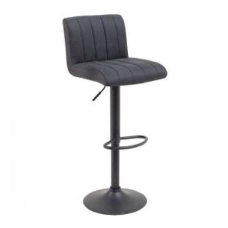
HOKER OREGON BRANDY
HOKER OREGON 103 CM I
91,5 CM EKOSKÓRA
BRANDY
353,83 zł
436,83 zł
421,00 zł
519,75 zł
-19%
-19%