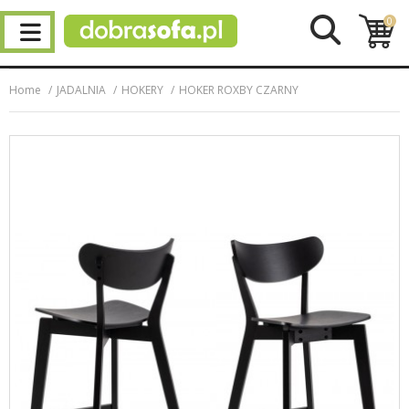
0
Home
JADALNIA
HOKERY
HOKER ROXBY CZARNY