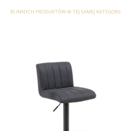
30 INNYCH PRODUKTÓW W TEJ SAMEJ KATEGORII:
STÓŁ ROXBY 105 CM DĄB
STÓŁ ROXBY 120X80 CM
I
DĄB
601,58 zł
742,69 zł
590,43 zł
728,92 zł
-19%
-19%