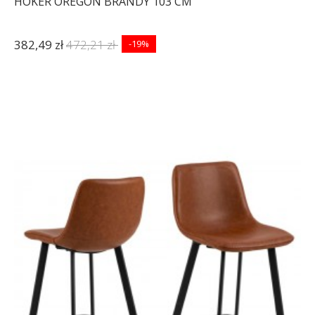
HOKER OREGON BRANDY 103 CM
382,49 zł
472,21 zł
-19%