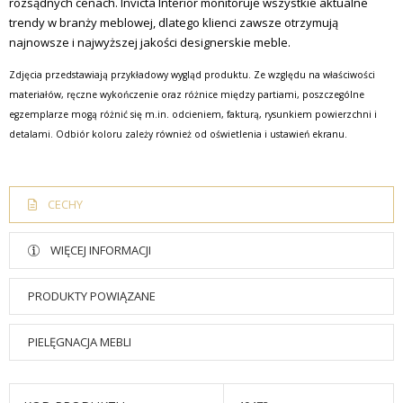
rozsądnych cenach.
Invicta Interior monitoruje wszystkie aktualne
trendy w branży meblowej, dlatego klienci zawsze otrzymują
najnowsze i najwyższej jakości designerskie meble.
Zdjęcia przedstawiają przykładowy wygląd produktu. Ze względu na właściwości
materiałów, ręczne wykończenie oraz różnice między partiami, poszczególne
egzemplarze mogą różnić się m.in. odcieniem, fakturą, rysunkiem powierzchni i
detalami. Odbiór koloru zależy również od oświetlenia i ustawień ekranu.
CECHY
WIĘCEJ INFORMACJI
PRODUKTY POWIĄZANE
PIELĘGNACJA MEBLI