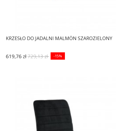
KRZESŁO DO JADALNI MALMÖN SZAROZIELONY
619,76 zł
729,13 zł
-15%