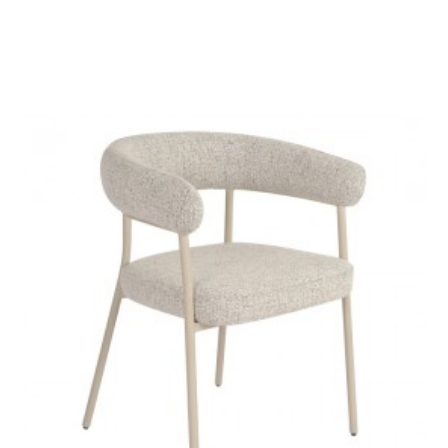
KRZESŁO CASTLE
STÓŁ BAROWY CASTLE
BEŻOWE I
120X70 CM DZIKI DĄB
463,33 zł
520,60 zł
1 059,23 zł
1 190,15 zł
-11%
-11%