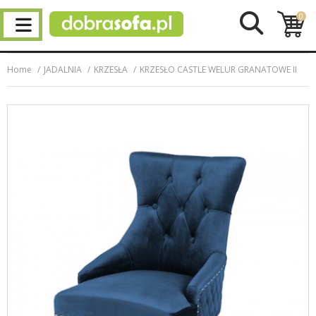
0
Home
JADALNIA
KRZESŁA
KRZESŁO CASTLE WELUR GRANATOWE II