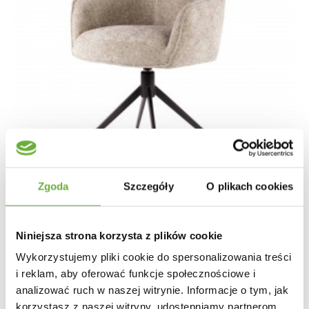
Zgoda
Szczegóły
O plikach cookies
Niniejsza strona korzysta z plików cookie
KRZESŁO OBROTOWE KARA BEŻOWE
Wykorzystujemy pliki cookie do spersonalizowania treści
i reklam, aby oferować funkcje społecznościowe i
analizować ruch w naszej witrynie. Informacje o tym, jak
1 004,83 zł
1 196,23 zł
-16%
korzystasz z naszej witryny, udostępniamy partnerom