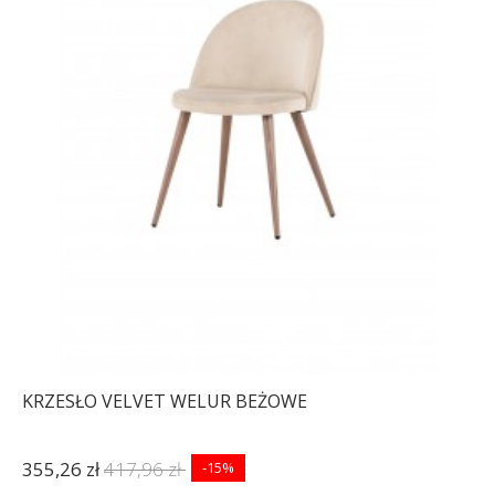
KRZESŁO VELVET WELUR BEŻOWE
355,26 zł
417,96 zł
-15%