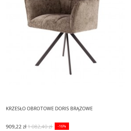
KRZESŁO OBROTOWE DORIS BRĄZOWE
909,22 zł
1 082,40 zł
-16%