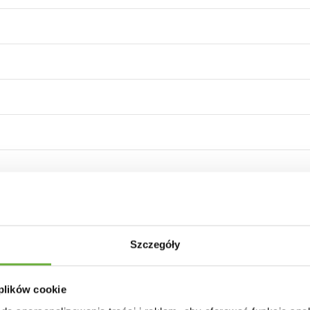
bieli
Szczegóły
kauczukowe
 plików cookie
ralny