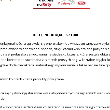
DOSTĘPNE OD RĘKI - 3SZTUKI
 funkcjonalności, a sprawdzi się ono znakomicie w każdym wnętrzu w sty
wyprofilowane w odpowiedni sposób, dzięki czemu wspiera ono pozycję sie
y jest poduszka zamocowana na siedzisku krzesła, która została obita ek
a konstrukcja stworzona z czterech prostych nóg, w kształcie pająka, któ
, gdzie doda charakteru i naturalnego wykończenia, a także będzie funk
óżnych kolorach - patrz produkty powiązane.
a się dystrybucją starannie wyselekcjonowanych designerskich mebli wysok
cie.
st współpraca z architektami, co gwarantuje nowoczesny design oferowa