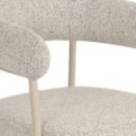
DIMA JASNOSZARE
KRZESŁO DIMA CIEMNOSZARE
zł
387,65 zł
295,12 zł
364,35 zł
-19%
-19%