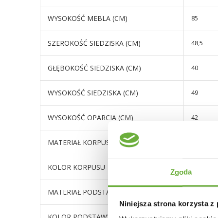
WYSOKOŚĆ MEBLA (CM)
85
SZEROKOŚĆ SIEDZISKA (CM)
48,5
GŁĘBOKOŚĆ SIEDZISKA (CM)
40
WYSOKOŚĆ SIEDZISKA (CM)
49
WYSOKOŚĆ OPARCIA (CM)
42
MATERIAŁ KORPUSU
plastik
KOLOR KORPUSU
odcienie 
Zgoda
MATERIAŁ PODSTAWY
drewno 
Niniejsza strona korzysta z
KOLOR PODSTAWY
dąb natu