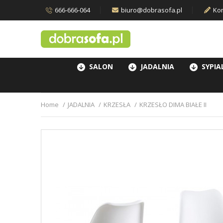
666-666-064
biuro@dobrasofa.pl
Kon
SALON
JADALNIA
SYPIA
Home
JADALNIA
KRZESŁA
KRZESŁO DIMA BIAŁE II