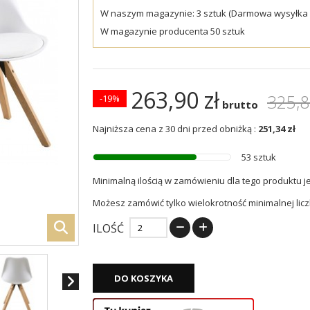
W naszym magazynie: 3 sztuk (Darmowa wysyłka w
W magazynie producenta 50 sztuk
263,90 zł
325,8
-19%
brutto
Najniższa cena z 30 dni przed obniżką :
251,34 zł
53 sztuk
Minimalną ilością w zamówieniu dla tego produktu j
Możesz zamówić tylko wielokrotność minimalnej licz
ILOŚĆ
DO KOSZYKA