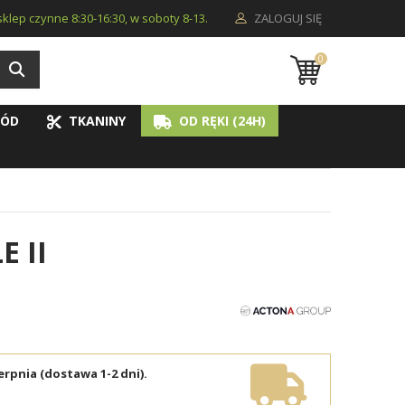
i sklep czynne 8:30-16:30, w soboty 8-13.
ZALOGUJ SIĘ
0
ÓD
TKANINY
OD RĘKI (24H)
 II
erpnia (dostawa 1-2 dni).