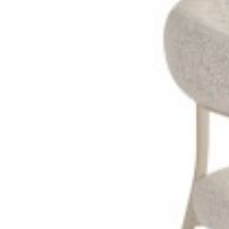
KRZESŁO DIMA CZARNE I
KRZESŁO 
302,59 zł
373,57 zł
314,00 
-19%