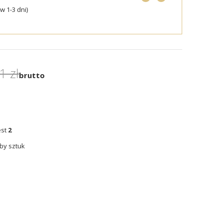
 1-3 dni)
1 zł
brutto
est
2
by sztuk