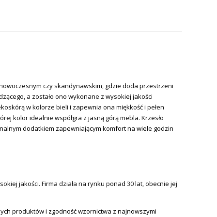
lu nowoczesnym czy skandynawskim, gdzie doda przestrzeni
dzącego, a zostało ono wykonane z wysokiej jakości
oskórą w kolorze bieli i zapewnia ona miękkość i pełen
rej kolor idealnie współgra z jasną górą mebla. Krzesło
cjonalnym dodatkiem zapewniającym komfort na wiele godzin
iej jakości. Firma działa na rynku ponad 30 lat, obecnie jej
nych produktów i zgodność wzornictwa z najnowszymi