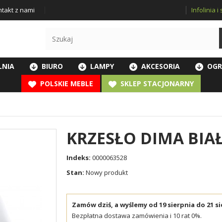
Infolinia 
takt z nami
LNIA
BIURO
LAMPY
AKCESORIA
OGR
POLSKIE MEBLE
SKLEP STACJONARNY
KRZESŁO DIMA BIAŁE
Indeks:
0000063528
Stan:
Nowy produkt
Zamów dziś, a wyślemy od 19 sierpnia do 21 si
Bezpłatna dostawa zamówienia i 10 rat 0%.