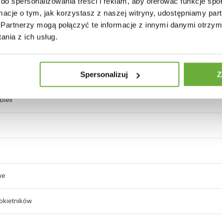
do spersonalizowania treści i reklam, aby oferować funkcje sp
ormacje o tym, jak korzystasz z naszej witryny, udostępniamy p
wana
Partnerzy mogą połączyć te informacje z innymi danymi otrzym
nia z ich usług.
a
bieli
Spersonalizuj
Z
bieli
we
okietników