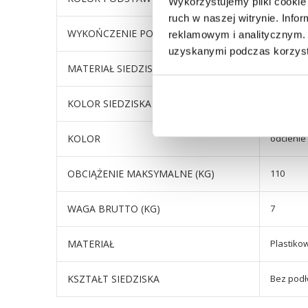
Wykorzystujemy pliki cookie 
ruch w naszej witrynie. Inf
WYKOŃCZENIE PODSTAWY
lakiero
reklamowym i analitycznym. 
uzyskanymi podczas korzysta
MATERIAŁ SIEDZISKA
ekoskór
KOLOR SIEDZISKA
odcienie 
KOLOR
odcienie 
OBCIĄŻENIE MAKSYMALNE (KG)
110
WAGA BRUTTO (KG)
7
MATERIAŁ
Plastiko
KSZTAŁT SIEDZISKA
Bez podł