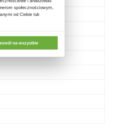
ołecznościowe i analizować
artnerom społecznościowym,
anymi od Ciebie lub
ezwól na wszystkie