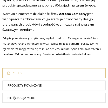
wysokiej jakości. Firma działa na rynku ponad 30 lat, obecnie jej
produkty sprzedawane są w ponad 90 krajach na całym świecie.
Ważnym elementem działalności firmy
Actona Company
jest
współpraca z architektami, co gwarantuje nowoczesny design
oferowanych produktów i zgodność wzornictwa z najnowszymi
światowymi trendami.
Zdjęcia przedstawiają przykładowy wygląd produktu. Ze względu na właściwości
materiałów, ręczne wykończenie oraz różnice między partiami, poszczególne
egzemplarze mogą różnić się m.in. odcieniem, fakturą, rysunkiem powierzchni i
detalami. Odbiór koloru zależy również od oświetlenia i ustawień ekranu.
CECHY
PRODUKTY POWIĄZANE
PIELĘGNACJA MEBLI