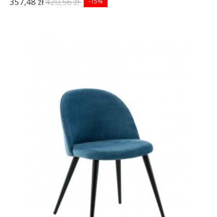
357,48 zł
420,56 zł
-15%