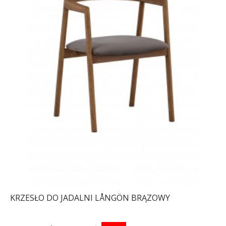
KRZESŁO DO JADALNI LÅNGÖN BRĄZOWY