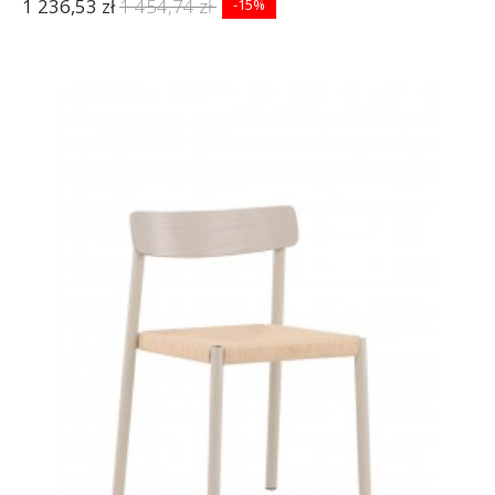
1 236,53 zł
1 454,74 zł
-15%