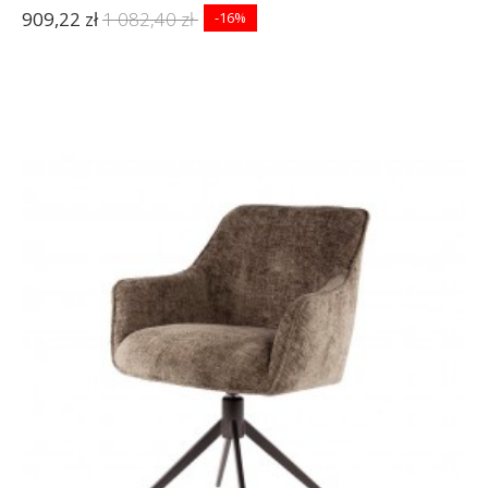
909,22 zł
1 082,40 zł
-16%