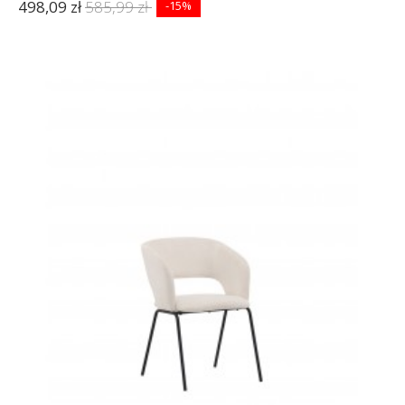
498,09 zł
585,99 zł
-15%