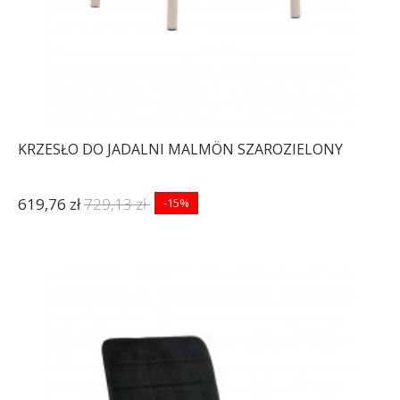
KRZESŁO DO JADALNI MALMÖN SZAROZIELONY
619,76 zł
729,13 zł
-15%