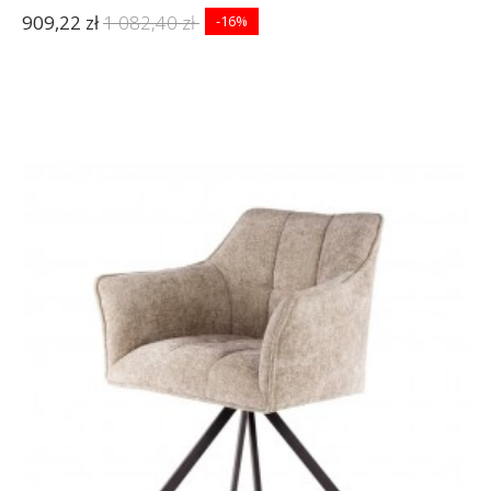
909,22 zł
1 082,40 zł
-16%