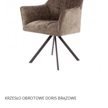
KRZESŁO DIMA
KRZESŁO DIMA
JASNOSZARE
CIEMNOSZARE
314,00 zł
387,65 zł
295,12 zł
364,35 zł
-19%
-19%
KRZESŁO OBROTOWE DORIS BRĄZOWE