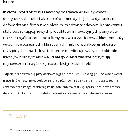
biurze.
Invicta Interior
to niezawodny dostawca ekskluzywnych
designerskich mebli i akcesoriów domowych.
Jest to dynamiczna i
doświadczona firma z wieloletnimi międzynarodowymi kontaktami i
stale poszukującą nowych produktów i innowacyjnych pomysłów.
Dojrzała ogólna koncepcja firmy pozwala zaoferować klientom duży
wybór nowoczesnych i klasycznych mebli o wyjątkowej jakości w
rozsądnych cenach.
Invicta Interior monitoruje wszystkie aktualne
trendy w branży meblowej, dlatego klienci zawsze otrzymują
najnowsze i najwyższej jakości designerskie meble.
Zdjęcia przedstawiają przykładowy wygląd produktu. Ze względu na właściwości
materiałów, ręczne wykończenie oraz różnice między partiami, poszczególne
egzemplarze mogą różnić się m.in. odcieniem, fakturą, rysunkiem powierzchni i
detalami. Odbiór koloru zależy również od oświetlenia i ustawień ekranu.
CECHY