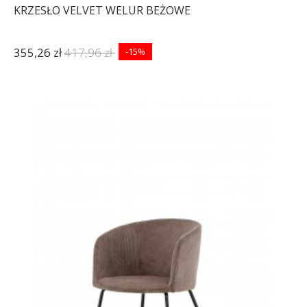
KRZESŁO VELVET WELUR BEŻOWE
355,26 zł
417,96 zł
-15%