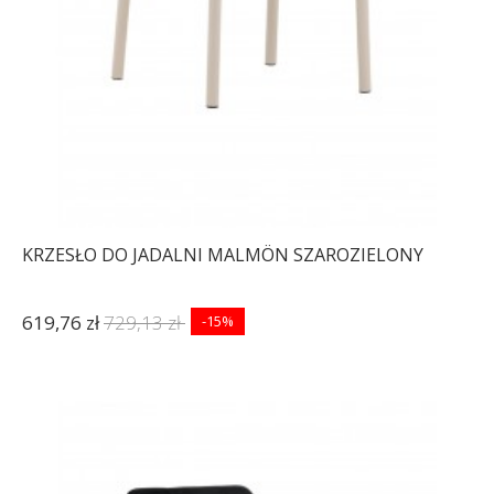
KRZESŁO DO JADALNI MALMÖN SZAROZIELONY
619,76 zł
729,13 zł
-15%