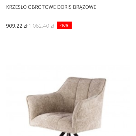
KRZESŁO OBROTOWE DORIS BRĄZOWE
909,22 zł
1 082,40 zł
-16%