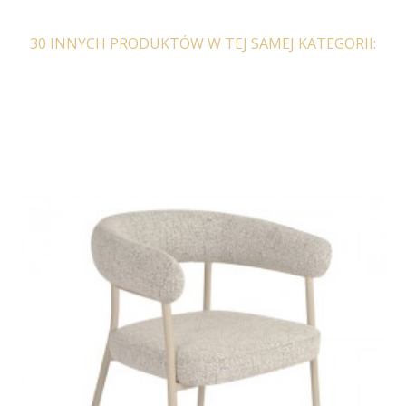
30 INNYCH PRODUKTÓW W TEJ SAMEJ KATEGORII:
KRZESŁO OBROTOWE
KRZESŁO OBROTOWE
BIG GEORGE JASNOSZARE
BIG GEORGE ZIELONE
700,98 zł
787,62 zł
700,98 zł
787,62 zł