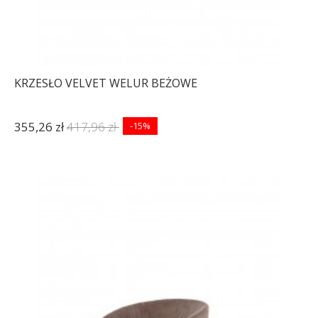
KRZESŁO VELVET WELUR BEŻOWE
355,26 zł
417,96 zł
-15%