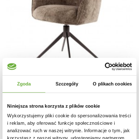
Zgoda
Szczegóły
O plikach cookies
Niniejsza strona korzysta z plików cookie
KRZESŁO OBROTOWE KARA SZARE
Wykorzystujemy pliki cookie do spersonalizowania treści
i reklam, aby oferować funkcje społecznościowe i
1 004,83 zł
1 196,23 zł
-16%
analizować ruch w naszej witrynie. Informacje o tym, jak
korzystasz z naszej witryny, udostępniamy partnerom