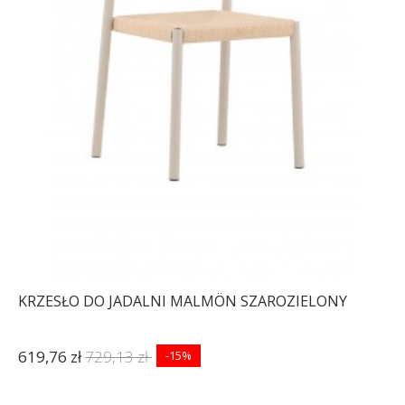
KRZESŁO DO JADALNI MALMÖN SZAROZIELONY
619,76 zł
729,13 zł
-15%