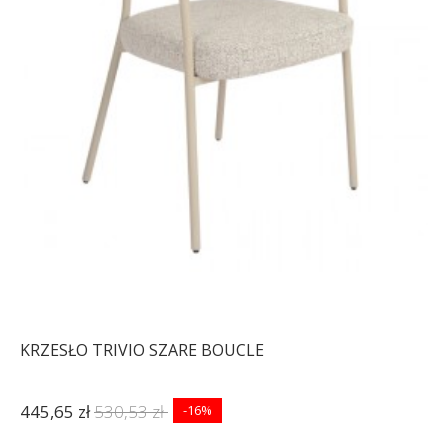
KRZESŁO OBROTOWE
KRZESŁO OBROTOWE
BIG GEORGE ZIELONE
BIG GEORGE ZIELONE
700,98 zł
787,62 zł
744,39 zł
836,39 zł
-11%
-11%
KRZESŁO TRIVIO SZARE BOUCLE
445,65 zł
530,53 zł
-16%