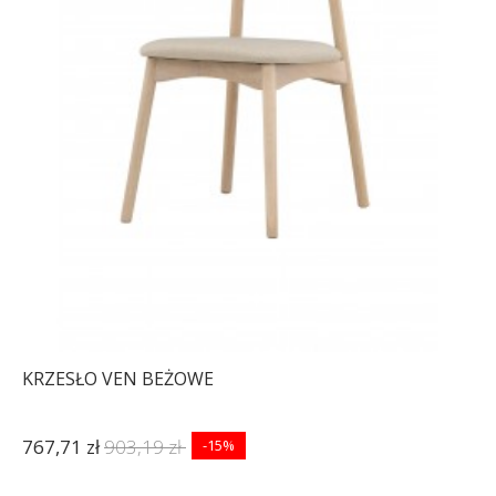
KRZESŁO VEN BEŻOWE
767,71 zł
903,19 zł
-15%