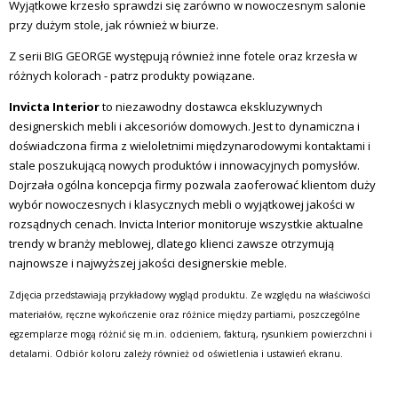
Wyjątkowe krzesło sprawdzi się zarówno w nowoczesnym salonie
przy dużym stole, jak również w biurze.
Z serii BIG GEORGE występują również inne fotele oraz krzesła w
różnych kolorach - patrz produkty powiązane.
Invicta Interior
to niezawodny dostawca ekskluzywnych
designerskich mebli i akcesoriów domowych.
Jest to dynamiczna i
doświadczona firma z wieloletnimi międzynarodowymi kontaktami i
stale poszukującą nowych produktów i innowacyjnych pomysłów.
Dojrzała ogólna koncepcja firmy pozwala zaoferować klientom duży
wybór nowoczesnych i klasycznych mebli o wyjątkowej jakości w
rozsądnych cenach.
Invicta Interior monitoruje wszystkie aktualne
trendy w branży meblowej, dlatego klienci zawsze otrzymują
najnowsze i najwyższej jakości designerskie meble.
Zdjęcia przedstawiają przykładowy wygląd produktu. Ze względu na właściwości
materiałów, ręczne wykończenie oraz różnice między partiami, poszczególne
egzemplarze mogą różnić się m.in. odcieniem, fakturą, rysunkiem powierzchni i
detalami. Odbiór koloru zależy również od oświetlenia i ustawień ekranu.