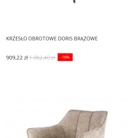
KRZESŁO OBROTOWE DORIS BRĄZOWE
909,22 zł
1 082,40 zł
-16%