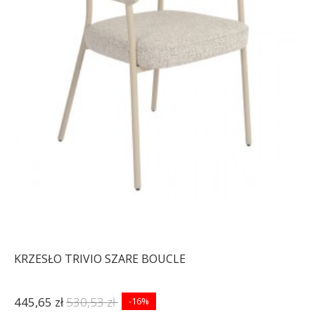
KRZESŁO OBROTOWE
KRZESŁO OBROTOWE
DORIS WELUR BEŻOWE
DORIS WELUR ZIELONE
909,22 zł
1 082,40 zł
909,22 zł
1 082,40 zł
-16%
-16%
KRZESŁO TRIVIO SZARE BOUCLE
445,65 zł
530,53 zł
-16%