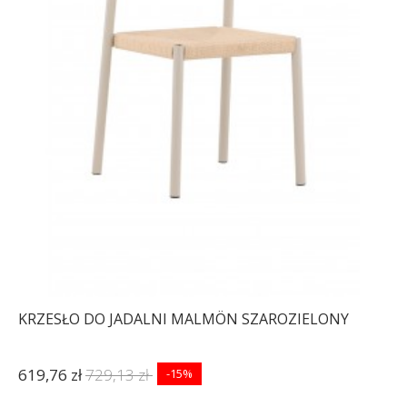
KRZESŁO DO JADALNI MALMÖN SZAROZIELONY
619,76 zł
729,13 zł
-15%