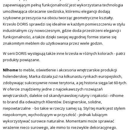
zapewniającym pełną funkcjonalność jest wykorzystana technologia
umożliwiająca obracanie siedziska, któremu elegancji dodają
szykowne przeszycia na obiciu tworząc geometryczne kształty.
Krzesło DORIS sprawdzi się idealnie w każdym pomieszczeniu w stylu
industrialnym czy nowoczesnym, gdzie doda przestrzeni elegancji i
funkcjonalności, a także dzięki swojej wygodnej formie stanie się
znakomitym meblem do użytkowania przez wiele godzin.
W serii DORIS występują także inne krzesła w różnych kolorach - patrz
produkty powiązane.
Nlhome
to meble, oświetlenie i akcesoria wnętrzarskie produkcji
holenderskiej. Marka działa już na kilkunastu rynkach europejskich,
zdobywając sukcesywnie nowe terytoria, a jej historia sięga lat 60-tych.
W ofercie znajdziemy jedne z najciekawszych rozwiązań
wnętrzarskich, dalekie od skandynawskiej rutyny i nijakości - nlhome
to brand dla odważnych Klientów. Designerskie, solidne,
niepowtarzalne - bo takie w rzeczy samej są. Styl tej marki jest stylem
niepokornym, wychodzącym w przyszłość - jednak lubiącym
wykorzystywać surowce naturalne. Momentami może sprawiać
wrażenie nieco surowego, ale mimo to niezwykle dekoracyjnego.