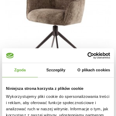
Zgoda
Szczegóły
O plikach cookies
Niniejsza strona korzysta z plików cookie
KRZESŁO OBROTOWE KARA SZARE
Wykorzystujemy pliki cookie do spersonalizowania treści
i reklam, aby oferować funkcje społecznościowe i
analizować ruch w naszej witrynie. Informacje o tym, jak
1 004,83 zł
1 196,23 zł
-16%
korzystasz z naszej witryny, udostępniamy partnerom