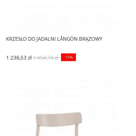
KRZESŁO DO JADALNI LÅNGÖN BRĄZOWY
1 236,53 zł
1 454,74 zł
-15%