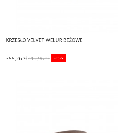
KRZESŁO VELVET WELUR BEŻOWE
355,26 zł
417,96 zł
-15%