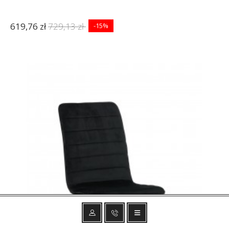
619,76 zł
729,13 zł
-15%