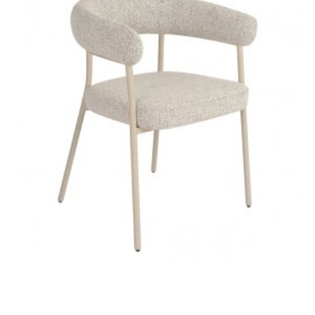
KRZESŁO OBROTOWE
KRZESŁO OBROTOWE
LIVORNO PETROL
LIVORNO BEŻOWE
488,99 zł
549,43 zł
488,99 zł
549,43 zł
-11%
-11%