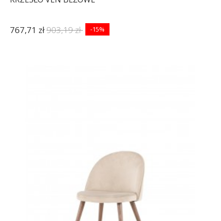
767,71 zł
903,19 zł
-15%