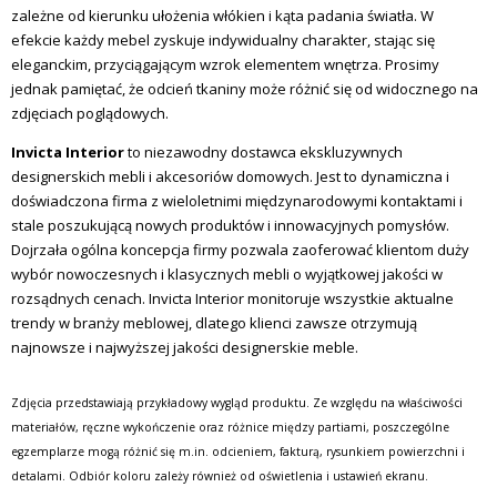
zależne od kierunku ułożenia włókien i kąta padania światła. W
efekcie każdy mebel zyskuje indywidualny charakter, stając się
eleganckim, przyciągającym wzrok elementem wnętrza. Prosimy
jednak pamiętać, że odcień tkaniny może różnić się od widocznego na
zdjęciach poglądowych.
Invicta Interior
to niezawodny dostawca ekskluzywnych
designerskich mebli i akcesoriów domowych.
Jest to dynamiczna i
doświadczona firma z wieloletnimi międzynarodowymi kontaktami i
stale poszukującą nowych produktów i innowacyjnych pomysłów.
Dojrzała ogólna koncepcja firmy pozwala zaoferować klientom duży
wybór nowoczesnych i klasycznych mebli o wyjątkowej jakości w
rozsądnych cenach.
Invicta Interior monitoruje wszystkie aktualne
trendy w branży meblowej, dlatego klienci zawsze otrzymują
najnowsze i najwyższej jakości designerskie meble.
Zdjęcia przedstawiają przykładowy wygląd produktu. Ze względu na właściwości
materiałów, ręczne wykończenie oraz różnice między partiami, poszczególne
egzemplarze mogą różnić się m.in. odcieniem, fakturą, rysunkiem powierzchni i
detalami. Odbiór koloru zależy również od oświetlenia i ustawień ekranu.