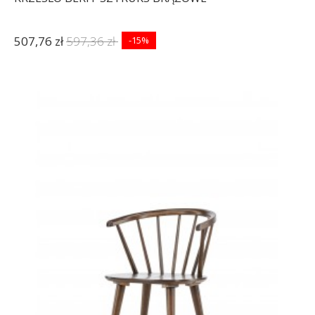
507,76 zł
597,36 zł
-15%