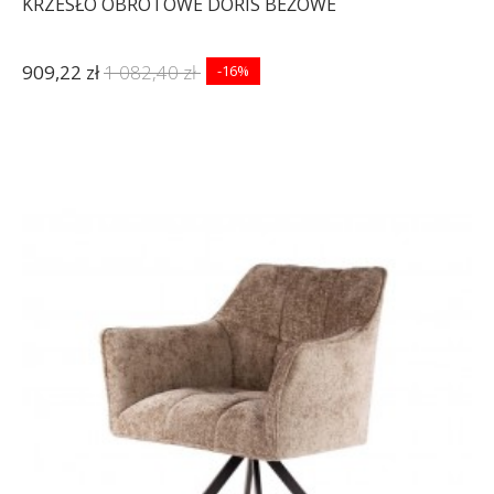
KRZESŁO OBROTOWE DORIS BEŻOWE
909,22 zł
1 082,40 zł
-16%