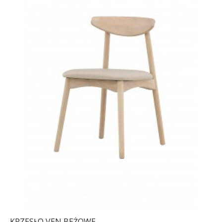
KRZESŁO VEN BEŻOWE