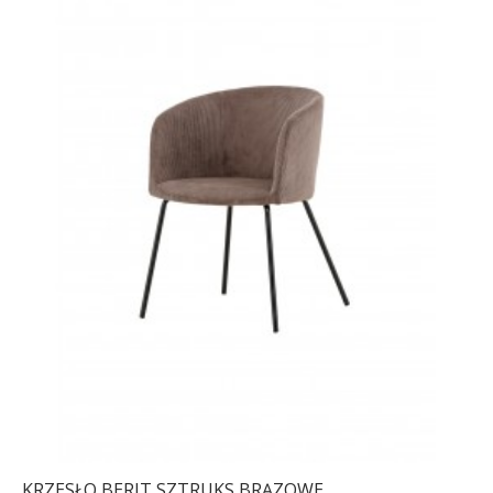
KRZESŁO BERIT SZTRUKS BRĄZOWE