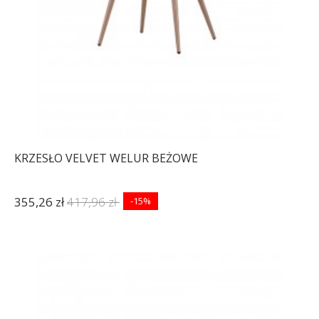
KRZESŁO VELVET WELUR BEŻOWE
355,26 zł
417,96 zł
-15%