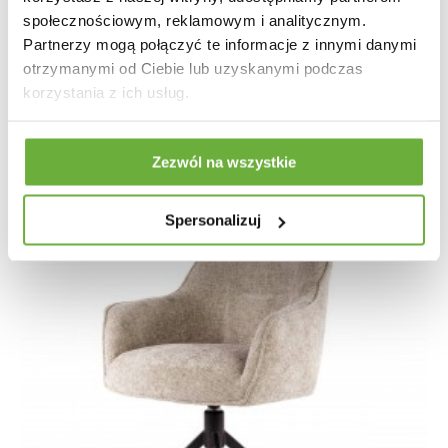
KRZESŁO OBROTOWE KARA SZARE
społecznościowym, reklamowym i analitycznym.
Partnerzy mogą połączyć te informacje z innymi danymi
1 004,83 zł
1 196,23 zł
-16%
otrzymanymi od Ciebie lub uzyskanymi podczas
korzystania z ich usług.
Zezwól na wszystkie
Spersonalizuj