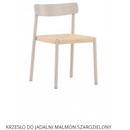
KRZESŁO DO JADALNI MALMÖN SZAROZIELONY