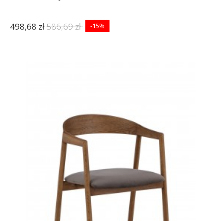
498,68 zł
586,69 zł
-15%