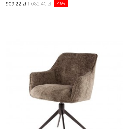
909,22 zł
1 082,40 zł
-16%