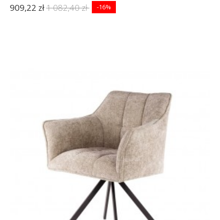
909,22 zł
1 082,40 zł
-16%