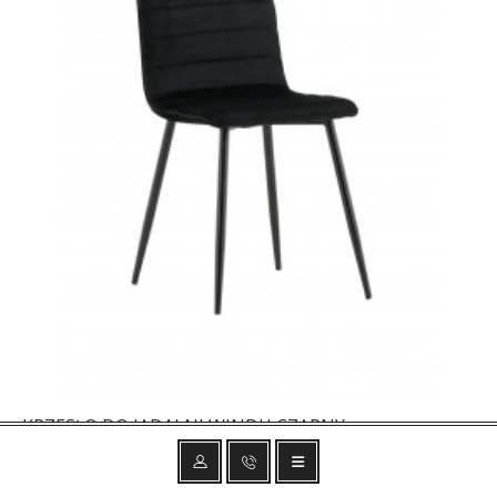
KRZESŁO DO JADALNI WINDU CZARNY
357,48 zł
420,56 zł
-15%