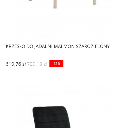
KRZESŁO DO JADALNI MALMÖN SZAROZIELONY
619,76 zł
729,13 zł
-15%