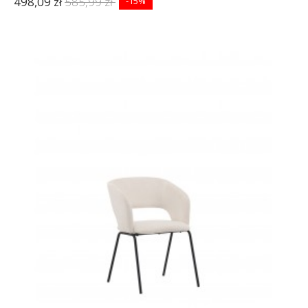
498,09 zł
585,99 zł
-15%