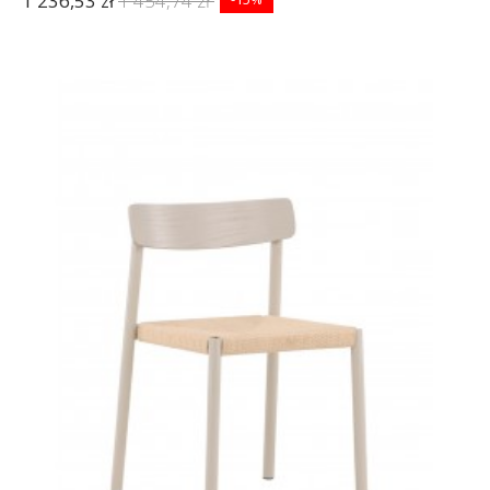
1 236,53 zł
1 454,74 zł