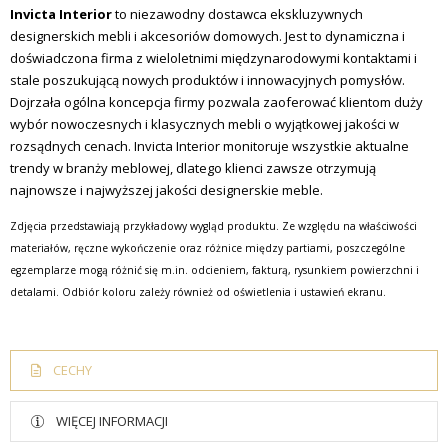
Invicta Interior
to niezawodny dostawca ekskluzywnych
designerskich mebli i akcesoriów domowych.
Jest to dynamiczna i
doświadczona firma z wieloletnimi międzynarodowymi kontaktami i
stale poszukującą nowych produktów i innowacyjnych pomysłów.
Dojrzała ogólna koncepcja firmy pozwala zaoferować klientom duży
wybór nowoczesnych i klasycznych mebli o wyjątkowej jakości w
rozsądnych cenach.
Invicta Interior monitoruje wszystkie aktualne
trendy w branży meblowej, dlatego klienci zawsze otrzymują
najnowsze i najwyższej jakości designerskie meble.
Zdjęcia przedstawiają przykładowy wygląd produktu. Ze względu na właściwości
materiałów, ręczne wykończenie oraz różnice między partiami, poszczególne
egzemplarze mogą różnić się m.in. odcieniem, fakturą, rysunkiem powierzchni i
detalami. Odbiór koloru zależy również od oświetlenia i ustawień ekranu.
CECHY
WIĘCEJ INFORMACJI