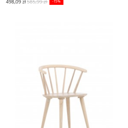
498,09 zł
585,99 zł
-15%