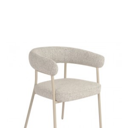
KRZESŁO OBROTOWE
KRZESŁO OBROTOWE
LIVORNO PETROL
LIVORNO BEŻOWE
488,99 zł
549,43 zł
488,99 zł
549,43 zł
-11%
-11%