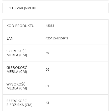
PIELĘGNACJA MEBLI
KOD PRODUKTU
48353
EAN
4251854755943
SZEROKOŚĆ
65
MEBLA (CM)
GŁĘBOKOŚĆ
66
MEBLA (CM)
WYSOKOŚĆ
83
MEBLA (CM)
SZEROKOŚĆ
43
SIEDZISKA (CM)