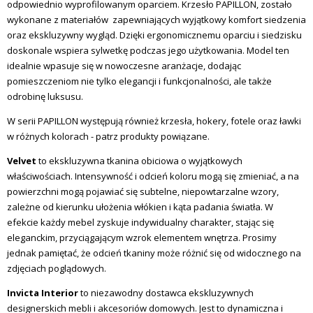
odpowiednio wyprofilowanym oparciem. Krzesło PAPILLON, zostało
wykonane z materiałów zapewniających wyjątkowy komfort siedzenia
oraz ekskluzywny wygląd. Dzięki ergonomicznemu oparciu i siedzisku
doskonale wspiera sylwetkę podczas jego użytkowania. Model ten
idealnie wpasuje się w nowoczesne aranżacje, dodając
pomieszczeniom nie tylko elegancji i funkcjonalności, ale także
odrobinę luksusu.
W serii PAPILLON występują również krzesła, hokery, fotele oraz ławki
w różnych kolorach - patrz produkty powiązane.
Velvet
to ekskluzywna tkanina obiciowa o wyjątkowych
właściwościach. Intensywność i odcień koloru mogą się zmieniać, a na
powierzchni mogą pojawiać się subtelne, niepowtarzalne wzory,
zależne od kierunku ułożenia włókien i kąta padania światła. W
efekcie każdy mebel zyskuje indywidualny charakter, stając się
eleganckim, przyciągającym wzrok elementem wnętrza. Prosimy
jednak pamiętać, że odcień tkaniny może różnić się od widocznego na
zdjęciach poglądowych.
Invicta Interior
to niezawodny dostawca ekskluzywnych
designerskich mebli i akcesoriów domowych. Jest to dynamiczna i