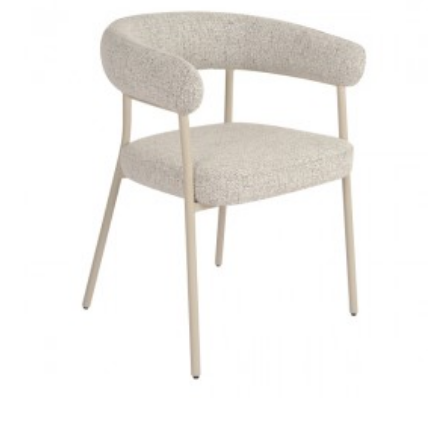
KRZESŁO OBROTOWE
KRZESŁO OBROTOWE
PAPILLON JASNOSZARE
PAPILLON ANTRACYT
658,95 zł
740,39 zł
658,95 zł
740,39 zł
-11%
-11%