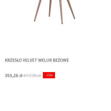
KRZESŁO VELVET WELUR BEŻOWE
355,26 zł
417,96 zł
-15%