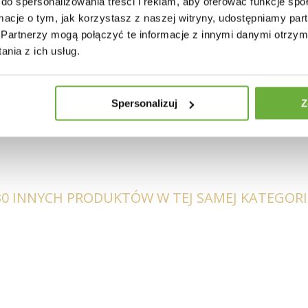
do spersonalizowania treści i reklam, aby oferować funkcje sp
ormacje o tym, jak korzystasz z naszej witryny, udostępniamy p
Partnerzy mogą połączyć te informacje z innymi danymi otrzym
nia z ich usług.
owane
okietników
Spersonalizuj
Z
30 INNYCH PRODUKTÓW W TEJ SAMEJ KATEGORII