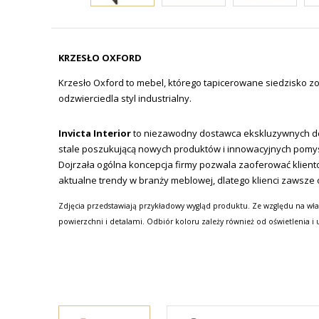
KRZESŁO OXFORD
Krzesło Oxford to mebel, którego tapicerowane siedzisko z
odzwierciedla styl industrialny.
Invicta Interior
to niezawodny dostawca ekskluzywnych de
stale poszukującą nowych produktów i innowacyjnych pomy
Dojrzała ogólna koncepcja firmy pozwala zaoferować klien
aktualne trendy w branży meblowej, dlatego klienci zawsze 
Zdjęcia przedstawiają przykładowy wygląd produktu. Ze względu na wła
powierzchni i detalami. Odbiór koloru zależy również od oświetlenia i 