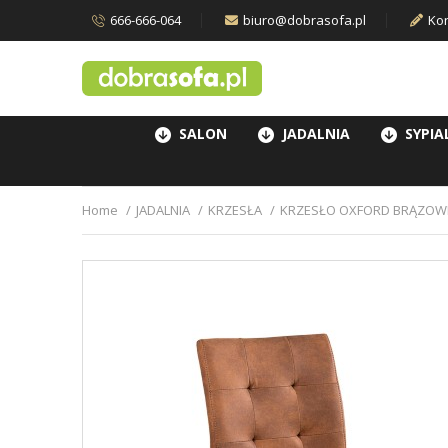
666-666-064
biuro@dobrasofa.pl
Kon
SALON
JADALNIA
SYPIA
Home
JADALNIA
KRZESŁA
KRZESŁO OXFORD BRĄZOWE