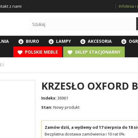
Infolinia 
takt z nami
LNIA
BIURO
LAMPY
AKCESORIA
OGR
POLSKIE MEBLE
SKLEP STACJONARNY
 I
KRZESŁO OXFORD B
Indeks:
36961
Stan:
Nowy produkt
Zamów dziś, a wyślemy od 17 sierpnia do 18 si
Bezpłatna dostawa zamówienia i 10 rat 0%.