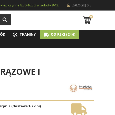
i sklep czynne 8:30-16:30, w soboty 8-13.
ZALOGUJ SIĘ
0
ÓD
TKANINY
OD RĘKI (24H)
RĄZOWE I
erpnia (dostawa 1-2 dni).