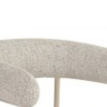
OXFORD SZARE
KRZESŁO OXFORD TAUPE II
zł
544,24 zł
414,33 zł
465,54 zł
-11%
-11%