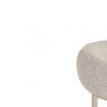
KRZESŁO OXFORD BRĄZOWE
KRZESŁO 
478,85 zł
538,03 zł
484,37 
-11%