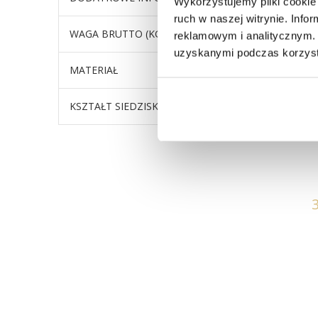
Wykorzystujemy pliki cookie 
ruch w naszej witrynie. Inf
WAGA BRUTTO (KG)
5,25
reklamowym i analitycznym. 
uzyskanymi podczas korzysta
MATERIAŁ
Tapicer
KSZTAŁT SIEDZISKA
Bez podł