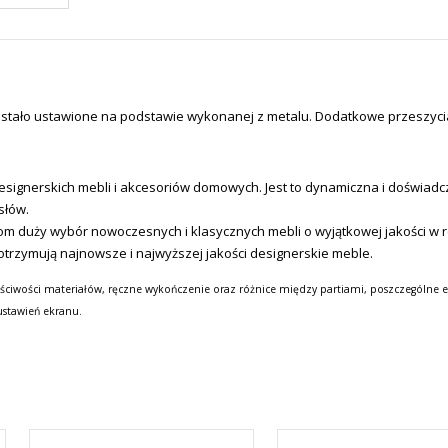
ostało ustawione na podstawie wykonanej z metalu. Dodatkowe przeszycia
signerskich mebli i akcesoriów domowych.
Jest to dynamiczna i doświadc
słów.
tom duży wybór nowoczesnych i klasycznych mebli o wyjątkowej jakości w
otrzymują najnowsze i najwyższej jakości designerskie meble.
ściwości materiałów, ręczne wykończenie oraz różnice między partiami, poszczególne e
ustawień ekranu.