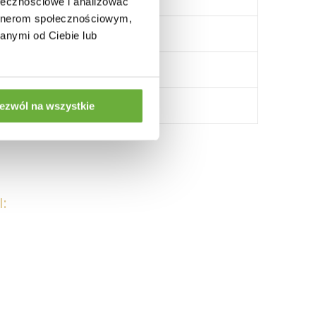
ołecznościowe i analizować
artnerom społecznościowym,
anymi od Ciebie lub
ezwól na wszystkie
: