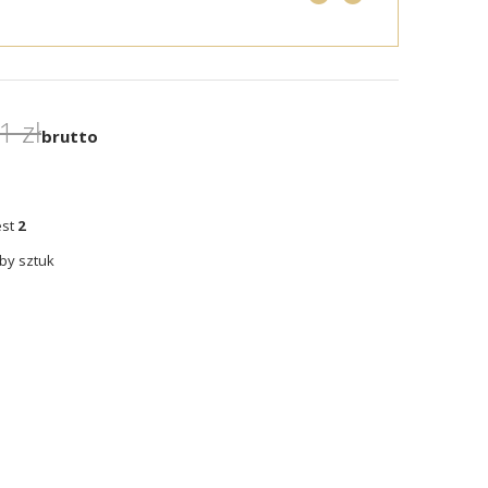
1 zł
brutto
est
2
by sztuk