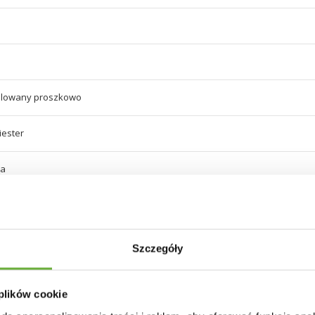
alowany proszkowo
iester
ra
 brązu
ra
Szczegóły
 brązu
 plików cookie
 oparcia 45 cm