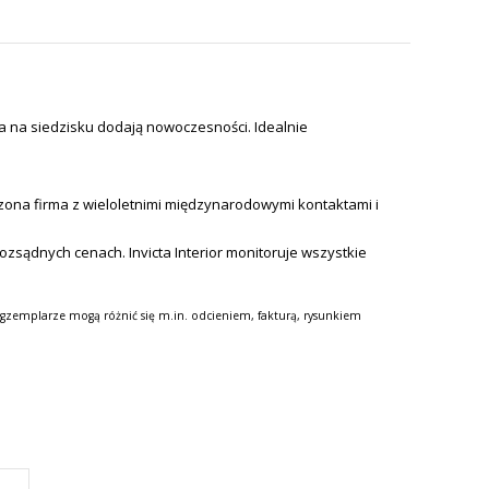
 na siedzisku dodają nowoczesności. Idealnie
zona firma z wieloletnimi międzynarodowymi kontaktami i
 rozsądnych cenach.
Invicta Interior monitoruje wszystkie
gzemplarze mogą różnić się m.in. odcieniem, fakturą, rysunkiem