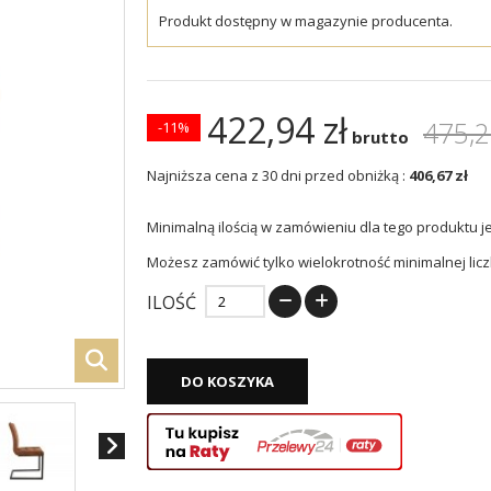
Produkt dostępny w magazynie producenta.
422,94 zł
475,2
-11%
brutto
Najniższa cena z 30 dni przed obniżką :
406,67 zł
Minimalną ilością w zamówieniu dla tego produktu j
Możesz zamówić tylko wielokrotność minimalnej licz
ILOŚĆ
DO KOSZYKA