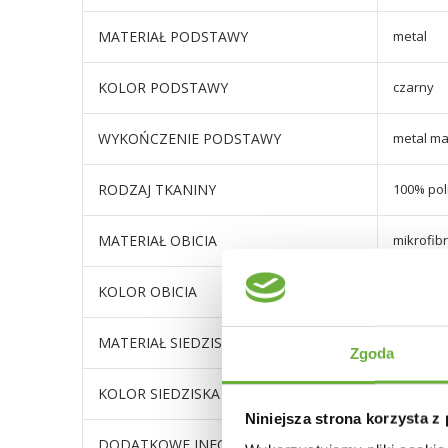
MATERIAŁ PODSTAWY
metal
KOLOR PODSTAWY
czarny
WYKOŃCZENIE PODSTAWY
metal m
RODZAJ TKANINY
100% pol
MATERIAŁ OBICIA
mikrofib
KOLOR OBICIA
odcienie
MATERIAŁ SIEDZISKA
mikrofib
Zgoda
KOLOR SIEDZISKA
odcienie
Niniejsza strona korzysta z
DODATKOWE INFORMACJE
wysokość