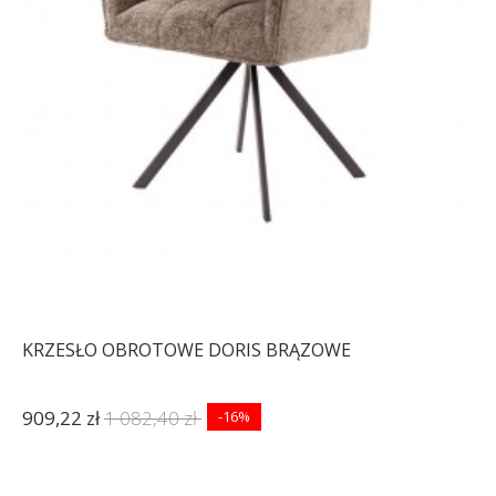
KRZESŁO OBROTOWE DORIS BRĄZOWE
909,22 zł
1 082,40 zł
-16%