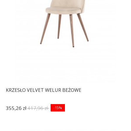
KRZESŁO VELVET WELUR BEŻOWE
355,26 zł
417,96 zł
-15%