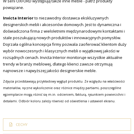
W serii OXFORD występują także inne meble - patrz produkty
powiązane.
Invicta Interior
to niezawodny dostawca ekskluzywnych
designerskich mebli i akcesoriów domowych.
Jest to dynamiczna i
doświadczona firma z wieloletnimi międzynarodowymi kontaktami i
stale poszukującą nowych produktów i innowacyjnych pomysłów.
Dojrzała ogólna koncepcja firmy pozwala zaoferować klientom duży
wybór nowoczesnych i klasycznych mebli o wyjątkowej jakości w
rozsądnych cenach.
Invicta Interior monitoruje wszystkie aktualne
trendy w branży meblowej, dlatego klienci zawsze otrzymują
najnowsze i najwyższej jakości designerskie meble.
Zdjęcia przedstawiają przykładowy wygląd produktu. Ze względu na właściwości
materiałów, ręczne wykończenie oraz różnice między partiami, poszczególne
egzemplarze mogą różnić się m.in. odcieniem, fakturą, rysunkiem powierzchni i
detalami. Odbiór koloru zależy również od oświetlenia i ustawień ekranu.
CECHY