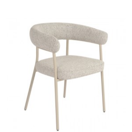
KRZESŁO OXFORD SZARE
KRZESŁO OXFORD
BRĄZOWE I
484,37 zł
544,24 zł
422,94 zł
475,21 zł
-11%
-11%