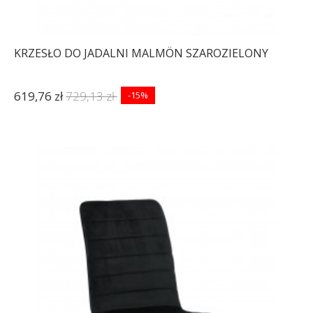
KRZESŁO DO JADALNI MALMÖN SZAROZIELONY
619,76 zł
729,13 zł
-15%