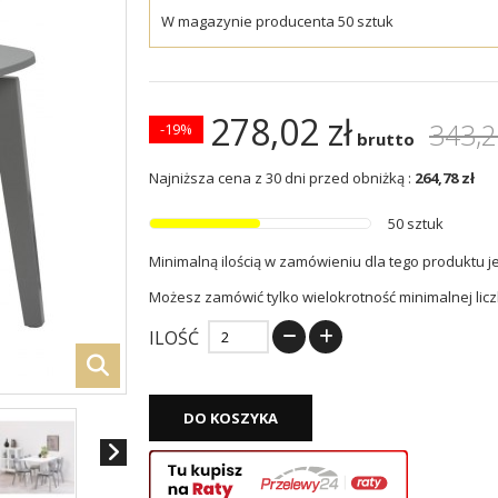
W magazynie producenta 50 sztuk
278,02 zł
343,2
-19%
brutto
Najniższa cena z 30 dni przed obniżką :
264,78 zł
50 sztuk
Minimalną ilością w zamówieniu dla tego produktu j
Możesz zamówić tylko wielokrotność minimalnej licz
ILOŚĆ
DO KOSZYKA