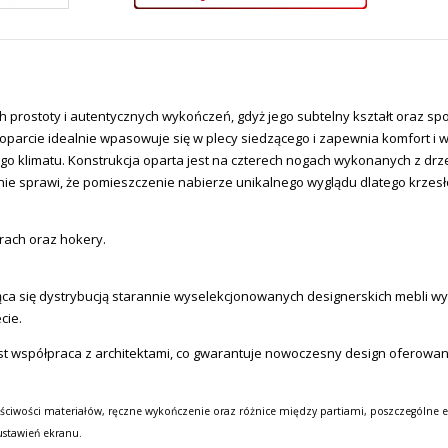
h prostoty i autentycznych wykończeń, gdyż jego subtelny kształt oraz 
 oparcie idealnie wpasowuje się w plecy siedzącego i zapewnia komfort i 
go klimatu. Konstrukcja oparta jest na czterech nogach wykonanych z d
e sprawi, że pomieszczenie nabierze unikalnego wyglądu dlatego krzesł
orach oraz hokery.
a się dystrybucją starannie wyselekcjonowanych designerskich mebli wysok
cie.
st współpraca z architektami, co gwarantuje nowoczesny design oferowa
ściwości materiałów, ręczne wykończenie oraz różnice między partiami, poszczególne e
ustawień ekranu.