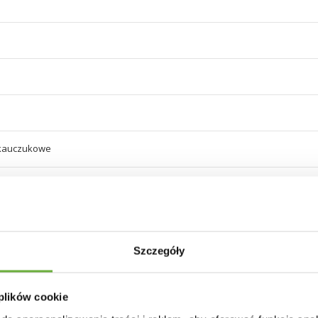
kauczukowe
Szczegóły
F
 szarości
 plików cookie