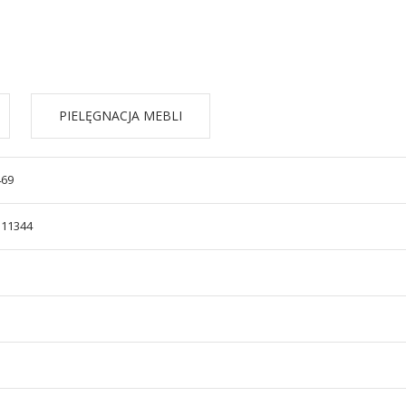
PIELĘGNACJA MEBLI
469
311344