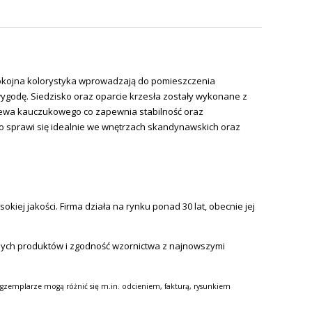
spokojna kolorystyka wprowadzają do pomieszczenia
wygodę. Siedzisko oraz oparcie krzesła zostały wykonane z
rzewa kauczukowego co zapewnia stabilność oraz
o sprawi się idealnie we wnętrzach skandynawskich oraz
iej jakości. Firma działa na rynku ponad 30 lat, obecnie jej
nych produktów i zgodność wzornictwa z najnowszymi
gzemplarze mogą różnić się m.in. odcieniem, fakturą, rysunkiem