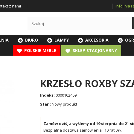
Infolinia 
takt z nami
LNIA
BIURO
LAMPY
AKCESORIA
OGR
POLSKIE MEBLE
SKLEP STACJONARNY
KRZESŁO ROXBY SZA
Indeks:
0000102469
Stan:
Nowy produkt
Zamów dziś, a wyślemy od 19 sierpnia do 21 si
Bezpłatna dostawa zamówienia i 10 rat 0%.