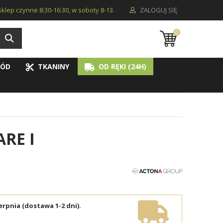
i sklep czynne 8:30-16:30, w soboty 8-13.
ZALOGUJ SIĘ
0
ÓD
TKANINY
OD RĘKI (24H)
RE I
erpnia (dostawa 1-2 dni).