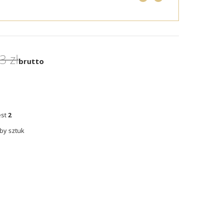
3 zł
brutto
est
2
by sztuk