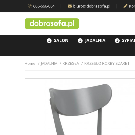
666-666-064
biuro@dobrasofa.pl
Kon
SALON
JADALNIA
SYPIA
Home
JADALNIA
KRZESŁA
KRZESŁO ROXBY SZARE I