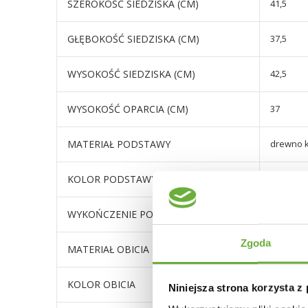
SZEROKOŚĆ SIEDZISKA (CM)
41,5
GŁĘBOKOŚĆ SIEDZISKA (CM)
37,5
WYSOKOŚĆ SIEDZISKA (CM)
42,5
WYSOKOŚĆ OPARCIA (CM)
37
MATERIAŁ PODSTAWY
drewno 
KOLOR PODSTAWY
szary
WYKOŃCZENIE PODSTAWY
mat
Zgoda
MATERIAŁ OBICIA
płyta MD
KOLOR OBICIA
odcienie
Niniejsza strona korzysta z