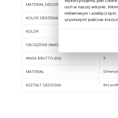
Wykorzystujemy pliki cookie 
MATERIAŁ SIEDZISKA
płyta MD
ruch w naszej witrynie. Inf
reklamowym i analitycznym. 
KOLOR SIEDZISKA
odcienie
uzyskanymi podczas korzysta
KOLOR
odcienie
OBCIĄŻENIE MAKSYMALNE (KG)
110
WAGA BRUTTO (KG)
6
MATERIAŁ
Drewnia
KSZTAŁT SIEDZISKA
Bez podł