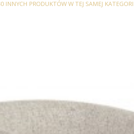
30 INNYCH PRODUKTÓW W TEJ SAMEJ KATEGORII
BY 120X80 CM DĄB
STÓŁ ROXBY 140 CM CZARNY DĄB
zł
728,92 zł
1 280,16 zł
1 580,45 zł
-19%
-19