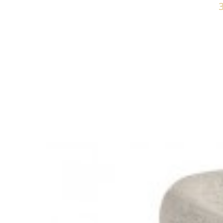
STÓŁ ROXBY 105 CM DĄB I
STÓŁ ROX
601,58 zł
742,69 zł
590,43 
-19%