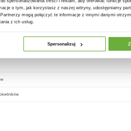
do spersonalizowania treści i reklam, aby oferować funkcje sp
F
ormacje o tym, jak korzystasz z naszej witryny, udostępniamy p
Partnerzy mogą połączyć te informacje z innymi danymi otrzym
 szarości
nia z ich usług.
 szarości
Spersonalizuj
Z
ne
okietników