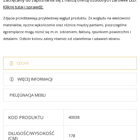
Zachęcamy do zapoznania się z naszą ofertą ozdobnych żarówek LED.
Kliknij tutaj i sprawdź.
Zdjęcia przedstawiają przykładowy wygląd produktu. Ze względu na właściwości
materiałów, ręczne wykończenie oraz różnice między partiami, poszczególne
egzemplarze mogą różnić się m.in. odcieniem, fakturą, rysunkiem powierzchni i
detalami. Odbiór koloru zależy również od oświetlenia i ustawień ekranu.
CECHY
WIĘCEJ INFORMACJI
PIELĘGNACJA MEBLI
KOD PRODUKTU
40038
DŁUGOŚĆ/WYSOKOŚĆ
178
(CM)