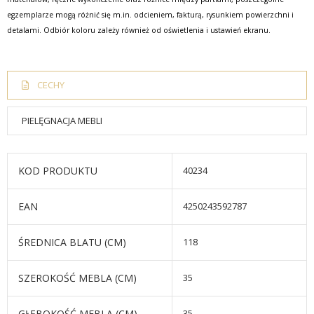
egzemplarze mogą różnić się m.in. odcieniem, fakturą, rysunkiem powierzchni i
detalami. Odbiór koloru zależy również od oświetlenia i ustawień ekranu.
CECHY
PIELĘGNACJA MEBLI
KOD PRODUKTU
40234
EAN
4250243592787
ŚREDNICA BLATU (CM)
118
SZEROKOŚĆ MEBLA (CM)
35
GŁĘBOKOŚĆ MEBLA (CM)
35