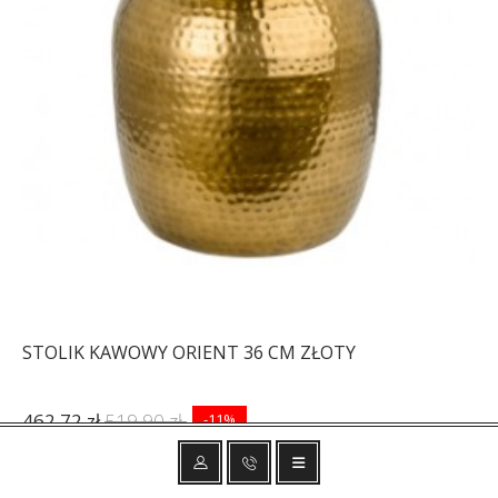
STOLIK KAWOWY ORIENT 36 CM ZŁOTY
462,72 zł
519,90 zł
-11%