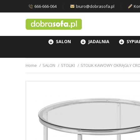
666-666-064
biuro@dobrasofa.pl
Kon
SALON
JADALNIA
SYPIA
Home
SALON
STOLIKI
STOLIK KAWOWY OKRĄGŁY CRO