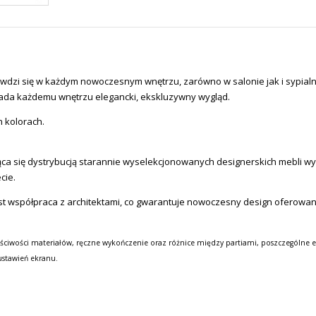
awdzi się w każdym nowoczesnym wnętrzu, zarówno w salonie jak i sypialn
nada każdemu wnętrzu elegancki, ekskluzywny wygląd.
h kolorach.
a się dystrybucją starannie wyselekcjonowanych designerskich mebli wysok
cie.
st współpraca z architektami, co gwarantuje nowoczesny design oferowa
ściwości materiałów, ręczne wykończenie oraz różnice między partiami, poszczególne e
ustawień ekranu.