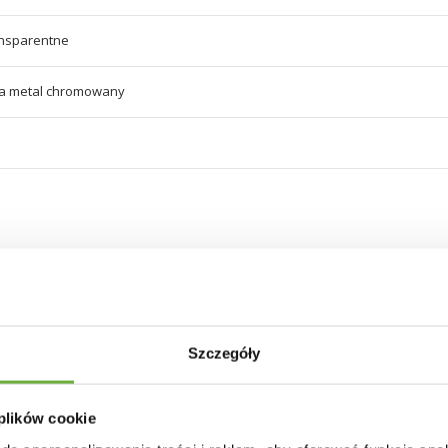
ansparentne
a metal chromowany
30 INNYCH PRODUKTÓW W TEJ SAMEJ KATEGORII
Szczegóły
 plików cookie