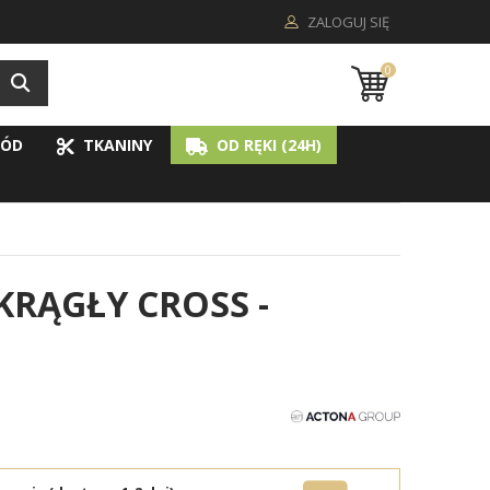
ZALOGUJ SIĘ
0
ÓD
TKANINY
OD RĘKI (24H)
RĄGŁY CROSS -