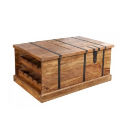
STOLIK KAWOWY ALISMA
ZESTAW STOLIKÓW
X 50X42 CM SZKLANY
KAWOWYCH ALISMA XII
BIAŁY
45X50...
496,30 zł
612,72 zł
559,78 zł
691,09 zł
-19%
-19%