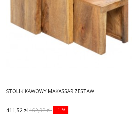
BIAŁY
496,30 zł
612,72 zł
2 002,67 zł
2 472,43 zł
-19%
-19%
STOLIK KAWOWY MAKASSAR ZESTAW
411,52 zł
462,38 zł
-11%