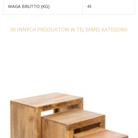
WAGA BRUTTO (KG)
43
30 INNYCH PRODUKTÓW W TEJ SAMEJ KATEGORII:
STOLIK KAWOWY ALISMA
STÓŁ CORBY 105 CM
X 50X42 CM SZKLANY
BIAŁY MARMUR