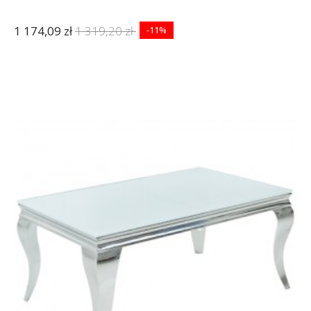
1 174,09 zł
1 319,20 zł
-11%