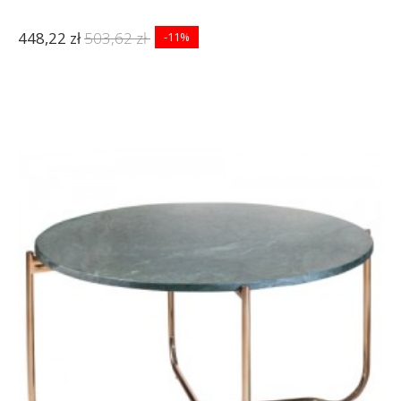
448,22 zł
503,62 zł
-11%