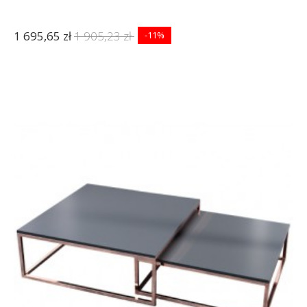
1 695,65 zł
1 905,23 zł
-11%