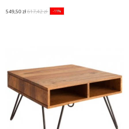
549,50 zł
617,42 zł
-11%