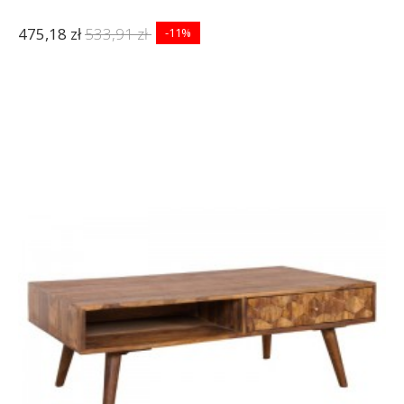
475,18 zł
533,91 zł
-11%