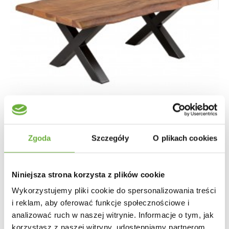
Zgoda
Szczegóły
O plikach cookies
Niniejsza strona korzysta z plików cookie
STOLIK KAWOWY MAMMUT X AKACJA
Wykorzystujemy pliki cookie do spersonalizowania treści
i reklam, aby oferować funkcje społecznościowe i
1 087,56 zł
1 221,98 zł
-11%
analizować ruch w naszej witrynie. Informacje o tym, jak
korzystasz z naszej witryny, udostępniamy partnerom