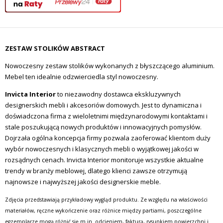
ZESTAW STOLIKÓW ABSTRACT
Nowoczesny zestaw stolików wykonanych z błyszczącego aluminium.
Mebel ten idealnie odzwierciedla styl nowoczesny.
Invicta Interior
to niezawodny dostawca ekskluzywnych
designerskich mebli i akcesoriów domowych. Jest to dynamiczna i
doświadczona firma z wieloletnimi międzynarodowymi kontaktami i
stale poszukującą nowych produktów i innowacyjnych pomysłów.
Dojrzała ogólna koncepcja firmy pozwala zaoferować klientom duży
wybór nowoczesnych i klasycznych mebli o wyjątkowej jakości w
rozsądnych cenach. Invicta Interior monitoruje wszystkie aktualne
trendy w branży meblowej, dlatego klienci zawsze otrzymują
najnowsze i najwyższej jakości designerskie meble.
Zdjęcia przedstawiają przykładowy wygląd produktu. Ze względu na właściwości
materiałów, ręczne wykończenie oraz różnice między partiami, poszczególne
egzemplarze mogą różnić się m.in. odcieniem, fakturą, rysunkiem powierzchni i