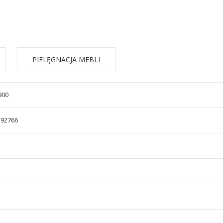
PIELĘGNACJA MEBLI
900
292766