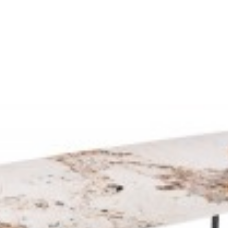
VEN 110 CM BIAŁY MARMUR
STÓŁ HEAVEN SZKLANY 119 CM
TRANSPARENT
8 zł
2 371,45 zł
1 168,32 zł
1 442,37 zł
-19%
-19