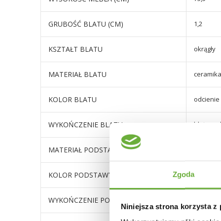
GRUBOŚĆ BLATU (CM)
1,2
KSZTAŁT BLATU
okrągły
MATERIAŁ BLATU
ceramika
KOLOR BLATU
odcienie 
WYKOŃCZENIE BLATU
blat: wy
MATERIAŁ PODSTAWY
metal
Zgoda
KOLOR PODSTAWY
czarny
WYKOŃCZENIE PODSTAWY
metal m
Niniejsza strona korzysta z