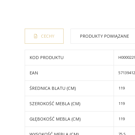
CECHY
PRODUKTY POWIĄZANE
KOD PRODUKTU
H000022
EAN
5713941
ŚREDNICA BLATU (CM)
119
SZEROKOŚĆ MEBLA (CM)
119
GŁĘBOKOŚĆ MEBLA (CM)
119
WYSOKOŚĆ MEBLA (CM)
75,5