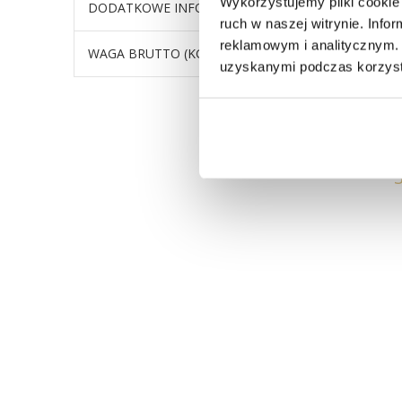
Wykorzystujemy pliki cookie 
DODATKOWE INFORMACJE
maksymal
ruch w naszej witrynie. Inf
reklamowym i analitycznym. 
WAGA BRUTTO (KG)
50
uzyskanymi podczas korzysta