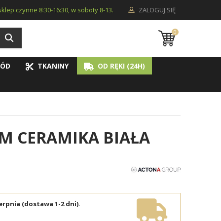
i sklep czynne 8:30-16:30, w soboty 8-13.
ZALOGUJ SIĘ
0
ÓD
TKANINY
OD RĘKI (24H)
CM CERAMIKA BIAŁA
erpnia (dostawa 1-2 dni).