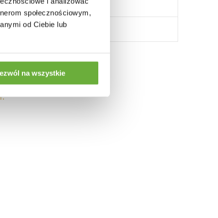
ołecznościowe i analizować
artnerom społecznościowym,
anymi od Ciebie lub
ezwól na wszystkie
: