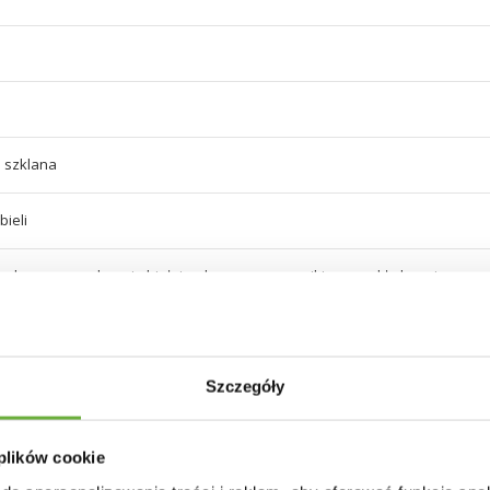
 szklana
bieli
gląd marmuru o barwie białej wykonany z ceramiki oraz szkła bezpieczneg
Szczegóły
alowany proszkowo
 plików cookie