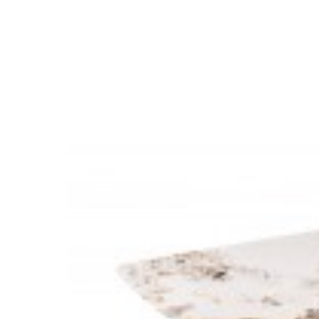
SZKLANY
STOLIK KAWOWY HEAVEN 82CM SZKLANY
STÓŁ HEA
521,23 zł
643,49 zł
1 920,8
-19%