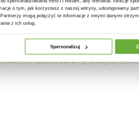
do spersonalizowania treści i reklam, aby oferować funkcje sp
ne obciążenie: 100 kg
ormacje o tym, jak korzystasz z naszej witryny, udostępniamy p
Partnerzy mogą połączyć te informacje z innymi danymi otrzym
nia z ich usług.
Spersonalizuj
Z
30 INNYCH PRODUKTÓW W TEJ SAMEJ KATEGORII