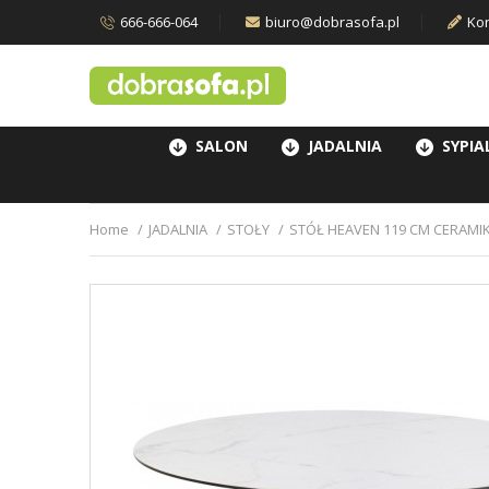
666-666-064
biuro@dobrasofa.pl
Kon
SALON
JADALNIA
SYPIA
Home
JADALNIA
STOŁY
STÓŁ HEAVEN 119 CM CERAMIK