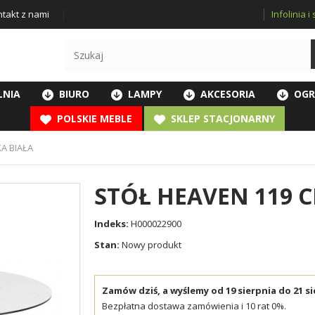
Infolinia 
takt z nami
LNIA
BIURO
LAMPY
AKCESORIA
OGR
POLSKIE MEBLE
SKLEP STACJONARNY
A BIAŁA
STÓŁ HEAVEN 119 
Indeks:
H000022900
Stan:
Nowy produkt
Zamów dziś, a wyślemy od 19 sierpnia do 21 si
Bezpłatna dostawa zamówienia i 10 rat 0%.