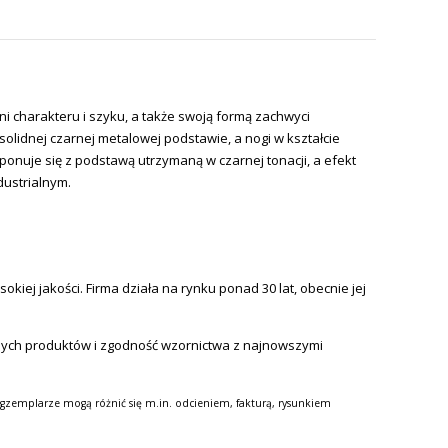
i charakteru i szyku, a także swoją formą zachwyci
olidnej czarnej metalowej podstawie, a n
ogi w kształcie
onuje się z podstawą utrzymaną w czarnej tonacji, a efekt
dustrialnym.
iej jakości. Firma działa na rynku ponad 30 lat, obecnie jej
nych produktów i zgodność wzornictwa z najnowszymi
gzemplarze mogą różnić się m.in. odcieniem, fakturą, rysunkiem