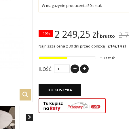
W magazynie producenta 50 sztuk
2 249,25 zł
2 7
-19%
brutto
Najniższa cena z 30 dni przed obniżką :
2 142,14 zł
50 sztuk
ILOŚĆ
DO KOSZYKA