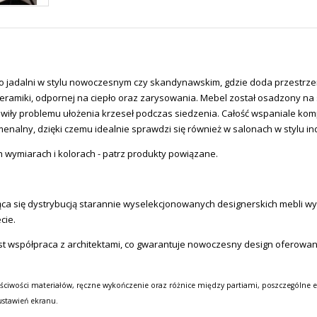
 o jadalni w stylu nowoczesnym czy skandynawskim, gdzie doda przestrzen
 ceramiki, odpornej na ciepło oraz zarysowania
.
Mebel został osadzony na s
owiły problemu ułożenia krzeseł podczas siedzenia.
Całość w
spaniale komp
nalny, dzięki czemu idealnie sprawdzi się również w salonach w stylu in
ch wymiarach i kolorach - patrz produkty powiązane.
a się dystrybucją starannie wyselekcjonowanych designerskich mebli wysok
cie.
st współpraca z architektami, co gwarantuje nowoczesny design oferowa
ściwości materiałów, ręczne wykończenie oraz różnice między partiami, poszczególne e
ustawień ekranu.