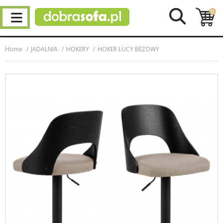
0
Home
JADALNIA
HOKERY
HOKER LUCY BEŻOWY