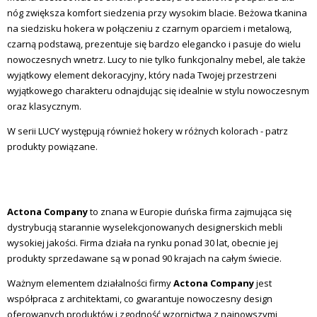
nóg zwiększa komfort siedzenia przy wysokim blacie.
Beżowa tkanina
na siedzisku hokera w połączeniu z czarnym oparciem i metalową,
czarną podstawą, prezentuje się bardzo elegancko i pasuje do wielu
nowoczesnych wnetrz. Lucy to nie tylko funkcjonalny mebel, ale także
wyjątkowy element dekoracyjny, który nada Twojej przestrzeni
wyjątkowego charakteru odnajdując się idealnie w stylu nowoczesnym
oraz klasycznym.
W serii LUCY występują również hokery w różnych kolorach - patrz
produkty powiązane.
Actona Company
to znana w Europie duńska firma zajmująca się
dystrybucją starannie wyselekcjonowanych designerskich mebli
wysokiej jakości. Firma działa na rynku ponad 30 lat, obecnie jej
produkty sprzedawane są w ponad 90 krajach na całym świecie.
Ważnym elementem działalności firmy
Actona Company
jest
współpraca z architektami, co gwarantuje nowoczesny design
oferowanych produktów i zgodność wzornictwa z najnowszymi