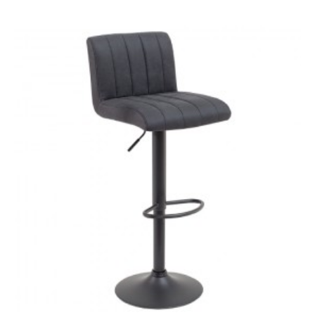
HOKER LUCY 113 CM
SZARY
499,28 zł
616,39 zł
-19%