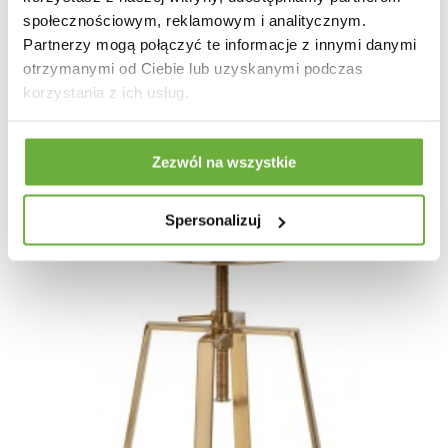
społecznościowym, reklamowym i analitycznym.
Partnerzy mogą połączyć te informacje z innymi danymi
HOKER SYLVIA CZARNY EKOSKÓRA 62-83 CM
otrzymanymi od Ciebie lub uzyskanymi podczas
korzystania z ich usług.
448,57 zł
553,80 zł
-19%
Zezwól na wszystkie
Spersonalizuj